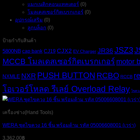
แมกเนติกคอนแทคเตอร์
(0)
โมลเคสเซอร์กิตเบรกเกอร์
(0)
อุปกรณ์เสริม
(0)
ลูกบล็อก
(0)
ป้ายกำกับสินค้า
JSZ3
J
JR36
CJX2
5800NB
cap bank
CJ19
EV Charger
MCCB โมลเดสเซอร์กิตเบรกเกอร์
motor 
PUSH BUTTON
RCBO
r
NXR
NXMLE
RCCB
โอเวอร์โหลด รีเลย์ Overload Relay
ไขคว
เครื่องช่าง(Hand Tools)
WERA ชุดไขควง 16 ชิ้น พร้อมด้าม รหัส 05006608001 (เวร่า)
3,362.00
฿