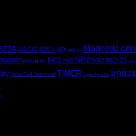
Magnetic con
SZ3A
JSZ3C
JZC1
JZX
M5801B
NP2
breaker
NC1
ns2-25
nc2
NR2
MT580
MT583
NTE
ลูกย่อ
TIMER
elay
Solar Cell โซลาเซลส์
Type A
ลูกบล๊อค
ง