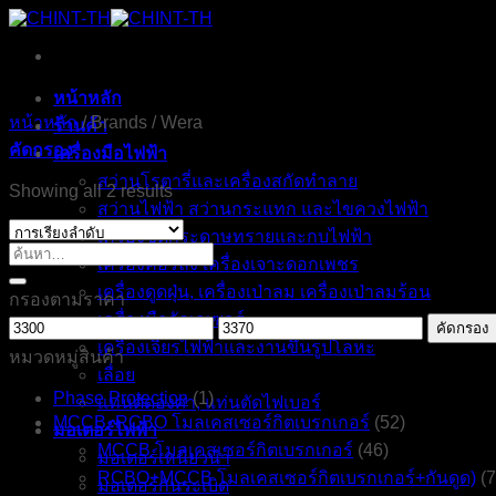
ข้าม
ไป
ยัง
หน้าหลัก
เนื้อหา
หน้าหลัก
/
Brands
/
Wera
ร้านค้า
คัดกรอง
เครื่องมือไฟฟ้า
สว่านโรตารี่และเครื่องสกัดทำลาย
Showing all 2 results
สว่านไฟฟ้า สว่านกระแทก และไขควงไฟฟ้า
เครื่องขัดกระดาษทรายและกบไฟฟ้า
ค้นหา:
เครื่องคอร์ลิ่ง เครื่องเจาะดอกเพชร
เครื่องดูดฝุ่น, เครื่องเป่าลม เครื่องเป่าลมร้อน
กรองตามราคา
เครื่องมือวัดเลเซอร์
ราคา
ราคา
คัดกรอง
เครื่องเจียรไฟฟ้าและงานขึ้นรูปโลหะ
ต่ำ
สูงสุด
หมวดหมู่สินค้า
เลื่อย
สุด
Phase Protection
(1)
แท่นตัดองศา, แท่นตัดไฟเบอร์
MCCB, RCBO โมลเคสเซอร์กิตเบรกเกอร์
(52)
มอเตอร์ไฟฟ้า
MCCB โมลเคสเซอร์กิตเบรกเกอร์
(46)
มอเตอร์เหนี่ยวนำ
RCBO+MCCB โมลเคสเซอร์กิตเบรกเกอร์+กันดูด)
(7
มอเตอร์กันระเบิด