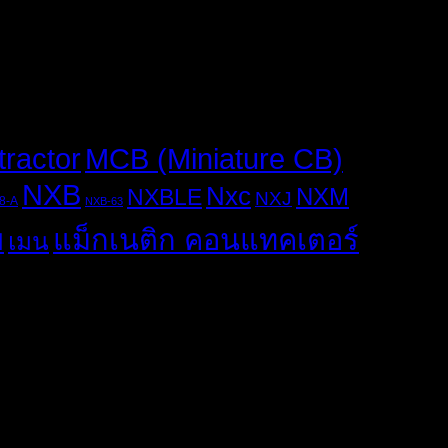
MCB (Miniature CB)
tractor
NXB
Nxc
NXM
NXBLE
NXJ
8-A
NXB-63
ย
แม็กเนติก คอนแทคเตอร์
เมน