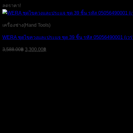
ลดราคา!
เครื่องช่าง(Hand Tools)
WERA ชุดไขควงและประแจ ชุด 39 ชิ้น รหัส 05056490001 (เวร่
Original
Current
3,588.00
฿
3,300.00
฿
price
price
was:
is:
3,588.00฿.
3,300.00฿.
บริษัท เจ มาสเตอร์ เท็ค เซลส์ แอนด์ เซอร์วิส จำกัด
สำนักงาน
319 ถ.ศาลธนบุรี แขวงบางหว้า เขตภาษีเจริญ กรุงเทพ
เลขประจำตัวผู้เสียภาษี
0105555058704
โทรศัพท์
02-454-6811
มือถือ
099-179-3564, 099-179-3564
แฟกซ์
02-4546812
LINE ID
@dac9429f