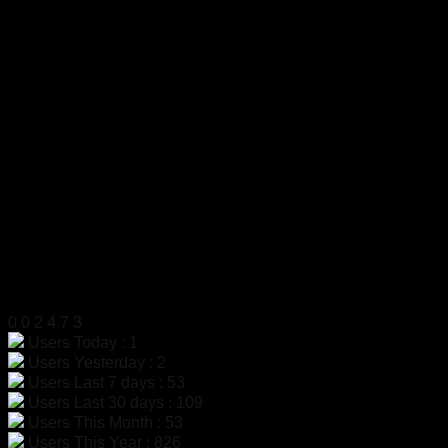
สำนักงาน
319 ถ.ศาลธนบุรี แขวงบางหว้า เขตภาษีเจริญ
กรุงเทพฯ 10160
เลขประจำตัวผู้เสียภาษี
0105555058704
โทรศัพท์
02-454-6811
มือถือ
099-179-3564, 099-179-3564
แฟกซ์
02-4546812
LINE ID
@dac9429f
สแกนเพื่อเพิ่มเพื่อน LINE
สถิติผู้เข้าชม
0
0
2
4
7
3
Users Today : 1
Users Yesterday : 2
Users Last 7 days : 53
Users Last 30 days : 109
Users This Month : 53
Users This Year : 826