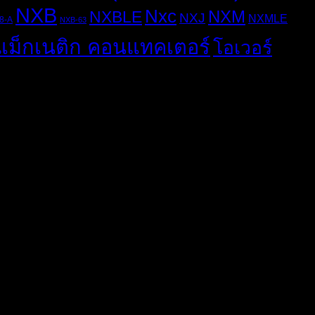
NXB
Nxc
NXM
NXBLE
NXJ
NXMLE
8-A
NXB-63
แม็กเนติก คอนแทคเตอร์
โอเวอร์