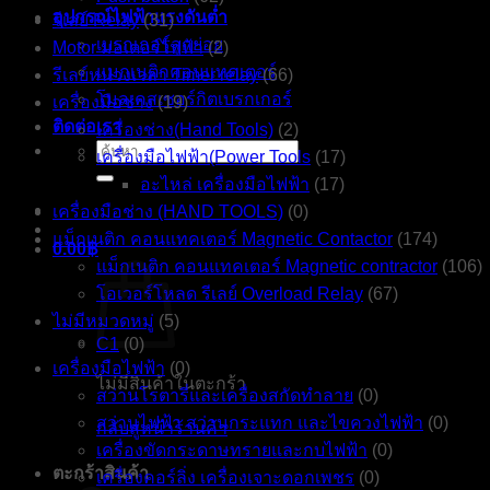
อุปกรณ์ไฟฟ้าแรงดันต่ำ
รีเลย์ Relay
(31)
เบรกเกอร์ลูกย่อย
Motor มอเตอร์ไฟฟ้า
(2)
แมกเนติกคอนแทคเตอร์
รีเลย์หน่วงเวลา Timer relay
(66)
โมลเคสเซอร์กิตเบรกเกอร์
เครื่องมือช่าง
(19)
ติดต่อเรา
เครื่องช่าง(Hand Tools)
(2)
ค้นหา:
เครื่องมือไฟฟ้า(Power Tools
(17)
อะไหล่ เครื่องมือไฟฟ้า
(17)
เครื่องมือช่าง (HAND TOOLS)
(0)
แม็กเนติก คอนแทคเตอร์ Magnetic Contactor
(174)
0.00
฿
แม็กเนติก คอนแทคเตอร์ Magnetic contractor
(106)
โอเวอร์โหลด รีเลย์ Overload Relay
(67)
ไม่มีหมวดหมู่
(5)
C1
(0)
เครื่องมือไฟฟ้า
(0)
ไม่มีสินค้าในตะกร้า
สว่านโรตารี่และเครื่องสกัดทำลาย
(0)
สว่านไฟฟ้า สว่านกระแทก และไขควงไฟฟ้า
(0)
กลับสู่หน้าร้านค้า
เครื่องขัดกระดาษทรายและกบไฟฟ้า
(0)
ตะกร้าสินค้า
เครื่องคอร์ลิ่ง เครื่องเจาะดอกเพชร
(0)