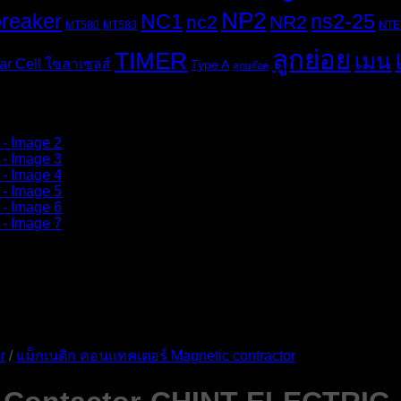
NP2
breaker
NC1
ns2-25
nc2
NR2
MT580
MT583
NTE
ลูกย่อย
TIMER
เมน
ar Cell โซลาเซลส์
Type A
ลูกบล๊อค
r
/
แม็กเนติก คอนแทคเตอร์ Magnetic contractor