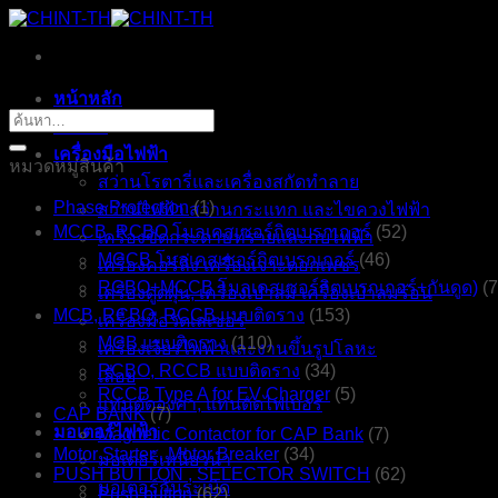
ข้าม
ไป
ยัง
หน้าหลัก
เนื้อหา
ค้นหา:
ร้านค้า
เครื่องมือไฟฟ้า
หมวดหมู่สินค้า
สว่านโรตารี่และเครื่องสกัดทำลาย
Phase Protection
(1)
สว่านไฟฟ้า สว่านกระแทก และไขควงไฟฟ้า
MCCB, RCBO โมลเคสเซอร์กิตเบรกเกอร์
(52)
เครื่องขัดกระดาษทรายและกบไฟฟ้า
MCCB โมลเคสเซอร์กิตเบรกเกอร์
(46)
เครื่องคอร์ลิ่ง เครื่องเจาะดอกเพชร
RCBO+MCCB โมลเคสเซอร์กิตเบรกเกอร์+กันดูด)
(7
เครื่องดูดฝุ่น, เครื่องเป่าลม เครื่องเป่าลมร้อน
MCB, RCBO, RCCB แบบติดราง
(153)
เครื่องมือวัดเลเซอร์
MCB แบบติดราง
(110)
เครื่องเจียรไฟฟ้าและงานขึ้นรูปโลหะ
RCBO, RCCB แบบติดราง
(34)
เลื่อย
RCCB Type A for EV Charger
(5)
แท่นตัดองศา, แท่นตัดไฟเบอร์
CAP BANK
(7)
มอเตอร์ไฟฟ้า
Magnetic Contactor for CAP Bank
(7)
Motor Starter , Motor Breaker
(34)
มอเตอร์เหนี่ยวนำ
PUSH BUTTON , SELECTOR SWITCH
(62)
มอเตอร์กันระเบิด
Push button
(62)