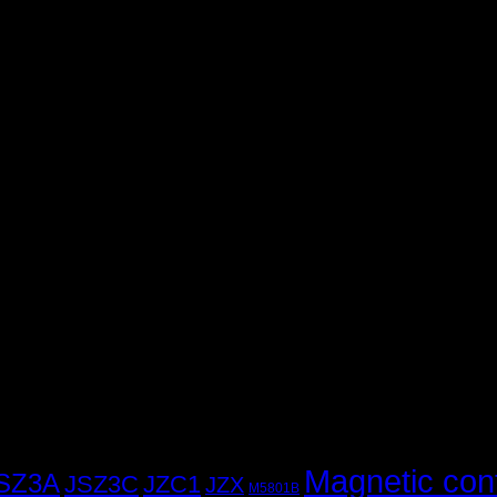
Magnetic con
SZ3A
JSZ3C
JZC1
JZX
M5801B