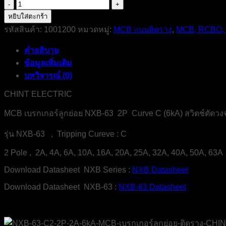
จำนวน
NXB-
หยิบใส่ตะกร้า
63-
รหัสสินค้า:
1001200
หมวดหมู่:
MCB แบบติดราง
,
MCB, RCBO,
2P-
6kA-
คำอธิบาย
MCB-
CHINT-
ข้อมูลเพิ่มเติม
ELECTRIC
บทวิจารณ์ (0)
ชิ้น
CHINT ELECTRIC
MCB เบรกเกอร์ลูกย่อย NXB-63 2P Curve C (6kA) สวิตช์ตัดวงจ
รุ่น NXB-63 , Tripping Cureve : C
2 Pole , 2A, 4A, 6A, 10A, 16A, 20A, 25A, 32A, 40A, 50A, 63A
Download Datasheet NXB Series :
NXB Datasheet
Download Datasheet NXB-63 :
NXB-63 Datasheet