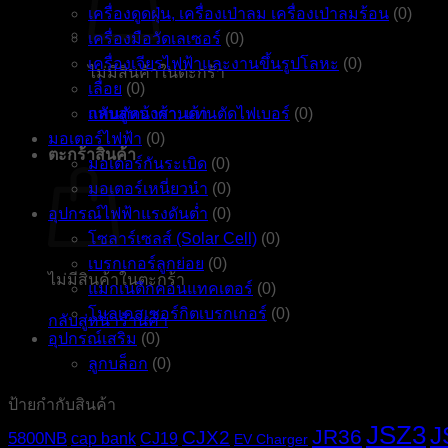
เครื่องดูดฝุ่น, เครื่องเป่าลม เครื่องเป่าลมร้อน
(0)
เครื่องมือวัดเลเซอร์
(0)
เครื่องเจียรไฟฟ้าและงานขึ้นรูปโลหะ
(0)
ไม่มีสินค้าในตะกร้า
เลื่อย
(0)
กลับสู่หน้าร้านค้า
แท่นตัดองศา, แท่นตัดไฟเบอร์
(0)
มอเตอร์ไฟฟ้า
(0)
ตะกร้าสินค้า
มอเตอร์กันระเบิด
(0)
มอเตอร์เหนี่ยวนำ
(0)
อุปกรณ์ไฟฟ้าแรงดันต่ำ
(0)
โซลาร์เซลส์ (Solar Cell)
(0)
เบรกเกอร์ลูกย่อย
(0)
ไม่มีสินค้าในตะกร้า
แมกเนติกคอนแทคเตอร์
(0)
โมลเคสเซอร์กิตเบรกเกอร์
(0)
กลับสู่หน้าร้านค้า
อุปกรณ์เสริม
(0)
ลูกบล็อก
(0)
ป้ายกำกับสินค้า
JSZ3
J
JR36
CJX2
5800NB
cap bank
CJ19
EV Charger