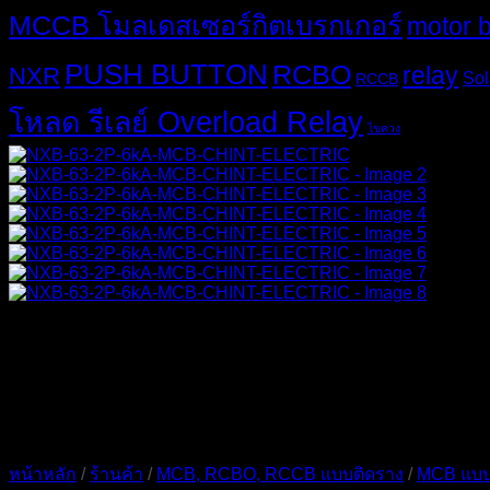
MCCB โมลเดสเซอร์กิตเบรกเกอร์
motor 
PUSH BUTTON
RCBO
relay
NXR
Sol
RCCB
โหลด รีเลย์ Overload Relay
ไขควง
หน้าหลัก
/
ร้านค้า
/
MCB, RCBO, RCCB แบบติดราง
/
MCB แบบ