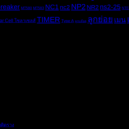
NP2
breaker
NC1
ns2-25
nc2
NR2
MT580
MT583
NTE
ลูกย่อย
TIMER
เมน
ar Cell โซลาเซลส์
Type A
ลูกบล๊อค
ติดราง