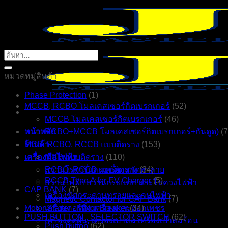
ข้าม
ไป
ยัง
เนื้อหา
ค้นหา:
หมวดหมู่สินค้า
Phase Protection
(1)
MCCB, RCBO โมลเคสเซอร์กิตเบรกเกอร์
(52)
MCCB โมลเคสเซอร์กิตเบรกเกอร์
(46)
หน้าหลัก
RCBO+MCCB โมลเคสเซอร์กิตเบรกเกอร์+กันดูด)
(7
ร้านค้า
MCB, RCBO, RCCB แบบติดราง
(153)
เครื่องมือไฟฟ้า
MCB แบบติดราง
(110)
สว่านโรตารี่และเครื่องสกัดทำลาย
RCBO, RCCB แบบติดราง
(34)
RCCB Type A for EV Charger
(5)
สว่านไฟฟ้า สว่านกระแทก และไขควงไฟฟ้า
CAP BANK
(7)
เครื่องขัดกระดาษทรายและกบไฟฟ้า
Magnetic Contactor for CAP Bank
(7)
Motor Starter , Motor Breaker
เครื่องคอร์ลิ่ง เครื่องเจาะดอกเพชร
(34)
PUSH BUTTON , SELECTOR SWITCH
(62)
เครื่องดูดฝุ่น, เครื่องเป่าลม เครื่องเป่าลมร้อน
Push button
(62)