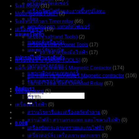
เครื่องมือวัดเลเซอร์
รีเลย์ Relay
(31)
เครื่องเจียรไฟฟ้าและงานขึ้นรูปโลหะ
Motor มอเตอร์ไฟฟ้า
(2)
เลื่อย
รีเลย์หน่วงเวลา Timer relay
(66)
แท่นตัดองศา, แท่นตัดไฟเบอร์
เครื่องมือช่าง
(19)
มอเตอร์ไฟฟ้า
เครื่องช่าง(Hand Tools)
(2)
มอเตอร์เหนี่ยวนำ
เครื่องมือไฟฟ้า(Power Tools
(17)
มอเตอร์กันระเบิด
อะไหล่ เครื่องมือไฟฟ้า
(17)
อุปกรณ์ไฟฟ้าแรงดันต่ำ
เครื่องมือช่าง (HAND TOOLS)
(0)
เบรกเกอร์ลูกย่อย
แม็กเนติก คอนแทคเตอร์ Magnetic Contactor
(174)
แมกเนติกคอนแทคเตอร์
แม็กเนติก คอนแทคเตอร์ Magnetic contractor
(106)
โมลเคสเซอร์กิตเบรกเกอร์
โอเวอร์โหลด รีเลย์ Overload Relay
(67)
ติดต่อเรา
ไม่มีหมวดหมู่
(5)
ค้นหา:
C1
(0)
เครื่องมือไฟฟ้า
(0)
สว่านโรตารี่และเครื่องสกัดทำลาย
(0)
สว่านไฟฟ้า สว่านกระแทก และไขควงไฟฟ้า
(0)
0.00
฿
เครื่องขัดกระดาษทรายและกบไฟฟ้า
(0)
เครื่องคอร์ลิ่ง เครื่องเจาะดอกเพชร
(0)