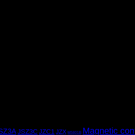
Magnetic con
SZ3A
JSZ3C
JZC1
JZX
M5801B