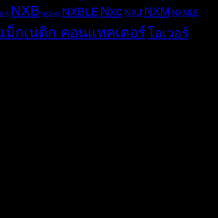
NXB
Nxc
NXM
NXBLE
NXJ
NXMLE
8-A
NXB-63
แม็กเนติก คอนแทคเตอร์
โอเวอร์