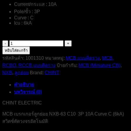
Current/กระแส : 10A
Pole/ขั้ว : 3P
Curve : C
Icu : 6kA
จำนวน
NXB-
หยิบใส่ตะกร้า
63-
รหัสสินค้า:
1001310
หมวดหมู่:
MCB แบบติดราง
,
MCB,
C10-
RCBO, RCCB แบบติดราง
ป้ายกำกับ:
MCB (Miniature CB)
,
3P-
10A-
NXB
,
ลูกย่อย
Brand:
CHINT
6kA-
MCB-
คำอธิบาย
CHINT-
ELECTRIC
บทวิจารณ์ (0)
ชิ้น
CHINT ELECTRIC
MCB เบรกเกอร์ลูกย่อย NXB-63 C10 3P 10A Curve C (6kA)
สวิตช์ตัดวงจรอัตโนมัติ