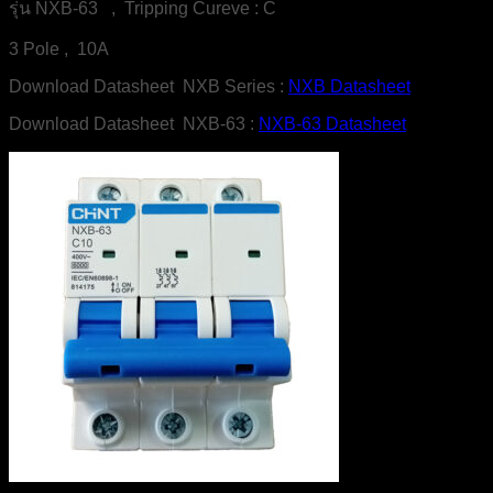
รุ่น NXB-63 , Tripping Cureve : C
3 Pole , 10A
Download Datasheet NXB Series :
NXB Datasheet
Download Datasheet NXB-63 :
NXB-63 Datasheet