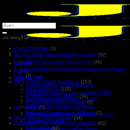
ข้าม
ไป
ยัง
ค้นหา:
เนื้อหา
หมวดหมู่สินค้า
Phase Protection
(1)
MCCB, RCBO โมลเคสเซอร์กิตเบรกเกอร์
(52)
MCCB โมลเคสเซอร์กิตเบรกเกอร์
(46)
หน้าหลัก
RCBO+MCCB โมลเคสเซอร์กิตเบรกเกอร์+กันดูด)
ร้านค้า
(7)
เครื่องมือไฟฟ้า
MCB, RCBO, RCCB แบบติดราง
(153)
สว่านโรตารี่และเครื่องสกัดทำลาย
MCB แบบติดราง
(110)
สว่านไฟฟ้า สว่านกระแทก และไขควงไฟฟ้า
RCBO, RCCB แบบติดราง
(34)
เครื่องขัดกระดาษทรายและกบไฟฟ้า
RCCB Type A for EV Charger
(5)
เครื่องคอร์ลิ่ง เครื่องเจาะดอกเพชร
CAP BANK
(7)
Magnetic Contactor for CAP Bank
(7)
เครื่องดูดฝุ่น, เครื่องเป่าลม เครื่องเป่าลมร้อน
Motor Starter , Motor Breaker
(34)
เครื่องมือวัดเลเซอร์
PUSH BUTTON , SELECTOR SWITCH
(62)
Push button
(62)
เครื่องเจียรไฟฟ้าและงานขึ้นรูปโลหะ