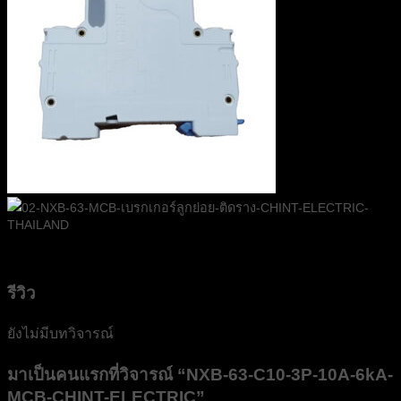
รีวิว
ยังไม่มีบทวิจารณ์
มาเป็นคนแรกที่วิจารณ์ “NXB-63-C10-3P-10A-6kA-
MCB-CHINT-ELECTRIC”