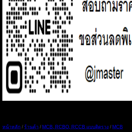
หน้าหลัก
/
ร้านค้า
/
MCB, RCBO, RCCB แบบติดราง
/
MCB