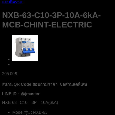
แบบติดราง
NXB-63-C10-3P-10A-6kA-
MCB-CHINT-ELECTRIC
205.00
฿
สแกน QR Code สอบถามราคา ขอส่วนลดพิเศษ
LINE ID : @jmaster
NXB-63 C10 3P 10A(6kA)
Model/รุ่น : NXB-63