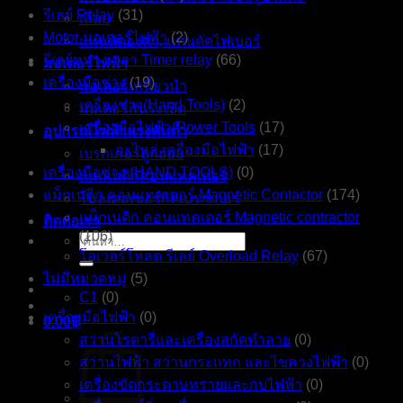
รีเลย์ Relay
(31)
เลื่อย
Motor มอเตอร์ไฟฟ้า
(2)
แท่นตัดองศา, แท่นตัดไฟเบอร์
รีเลย์หน่วงเวลา Timer relay
(66)
มอเตอร์ไฟฟ้า
เครื่องมือช่าง
(19)
มอเตอร์เหนี่ยวนำ
เครื่องช่าง(Hand Tools)
(2)
มอเตอร์กันระเบิด
เครื่องมือไฟฟ้า(Power Tools
(17)
อุปกรณ์ไฟฟ้าแรงดันต่ำ
อะไหล่ เครื่องมือไฟฟ้า
(17)
เบรกเกอร์ลูกย่อย
เครื่องมือช่าง (HAND TOOLS)
(0)
แมกเนติกคอนแทคเตอร์
แม็กเนติก คอนแทคเตอร์ Magnetic Contactor
(174)
โมลเคสเซอร์กิตเบรกเกอร์
แม็กเนติก คอนแทคเตอร์ Magnetic contractor
ติดต่อเรา
(106)
ค้นหา:
โอเวอร์โหลด รีเลย์ Overload Relay
(67)
ไม่มีหมวดหมู่
(5)
C1
(0)
เครื่องมือไฟฟ้า
(0)
0.00
฿
สว่านโรตารี่และเครื่องสกัดทำลาย
(0)
สว่านไฟฟ้า สว่านกระแทก และไขควงไฟฟ้า
(0)
เครื่องขัดกระดาษทรายและกบไฟฟ้า
(0)