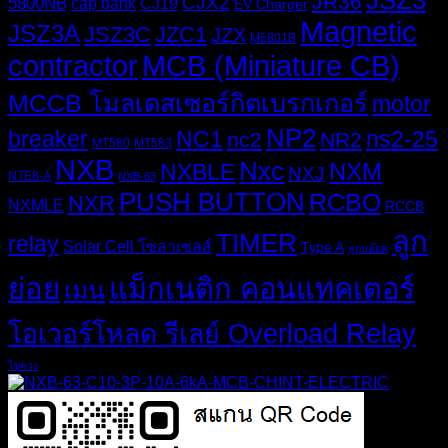
JSZ3
JR36
CJX2
5800NB
cap bank
CJ19
EV Charger
Magnetic
JSZ3A
JSZ3C
JZC1
JZX
M5801B
MCB (Miniature CB)
contractor
MCCB โมลเดสเซอร์กิตเบรกเกอร์
motor
NP2
breaker
NC1
ns2-25
nc2
NR2
MT580
MT583
NXB
Nxc
NXM
NXBLE
NXJ
NTE8-A
NXB-63
PUSH BUTTON
RCBO
NXR
NXMLE
RCCB
ลูก
TIMER
relay
Solar Cell โซลาเซลส์
Type A
ลูกบล๊อค
ย่อย
แม็กเนติก คอนแทคเตอร์
เมน
โอเวอร์โหลด รีเลย์ Overload Relay
ไขควง