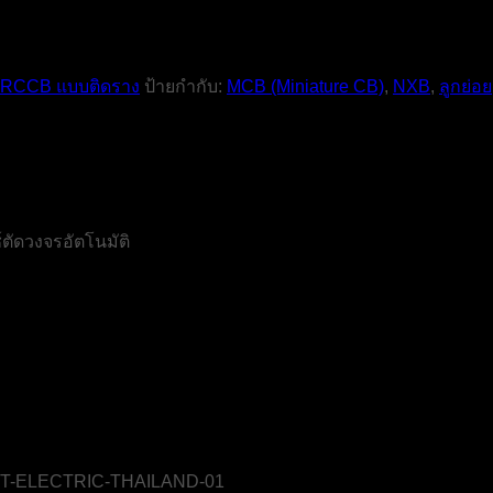
 RCCB แบบติดราง
ป้ายกำกับ:
MCB (Miniature CB)
,
NXB
,
ลูกย่อย
ตัดวงจรอัตโนมัติ