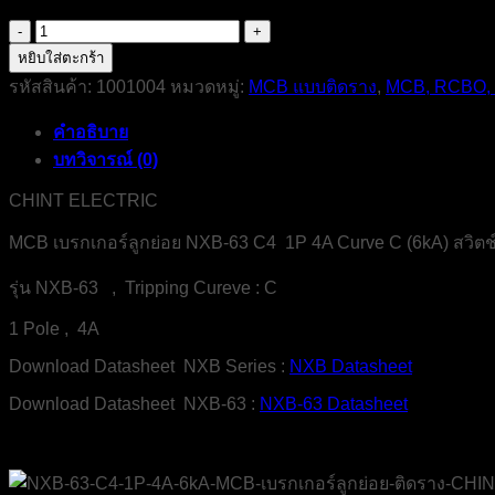
จำนวน
NXB-
หยิบใส่ตะกร้า
63-
รหัสสินค้า:
1001004
หมวดหมู่:
MCB แบบติดราง
,
MCB, RCBO,
C4-
1P-
คำอธิบาย
4A-
6kA-
บทวิจารณ์ (0)
MCB-
CHINT-
CHINT ELECTRIC
ELECTRIC
ชิ้น
MCB เบรกเกอร์ลูกย่อย NXB-63 C4 1P 4A Curve C (6kA) สวิตช์
รุ่น NXB-63 , Tripping Cureve : C
1 Pole , 4A
Download Datasheet NXB Series :
NXB Datasheet
Download Datasheet NXB-63 :
NXB-63 Datasheet