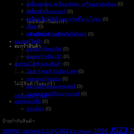
เครื่องดูดฝุ่น, เครื่องเป่าลม เครื่องเป่าลมร้อน
(0)
เครื่องมือวัดเลเซอร์
(0)
เครื่องเจียรไฟฟ้าและงานขึ้นรูปโลหะ
(0)
ไม่มีสินค้าในตะกร้า
เลื่อย
(0)
กลับสู่หน้าร้านค้า
แท่นตัดองศา, แท่นตัดไฟเบอร์
(0)
มอเตอร์ไฟฟ้า
(0)
ตะกร้าสินค้า
มอเตอร์กันระเบิด
(0)
มอเตอร์เหนี่ยวนำ
(0)
อุปกรณ์ไฟฟ้าแรงดันต่ำ
(0)
โซลาร์เซลส์ (Solar Cell)
(0)
เบรกเกอร์ลูกย่อย
(0)
ไม่มีสินค้าในตะกร้า
แมกเนติกคอนแทคเตอร์
(0)
โมลเคสเซอร์กิตเบรกเกอร์
(0)
กลับสู่หน้าร้านค้า
อุปกรณ์เสริม
(0)
ลูกบล็อก
(0)
ป้ายกำกับสินค้า
JSZ3
J
JR36
CJX2
5800NB
cap bank
CJ19
EV Charger