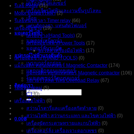
เครื่องมือวัดเลเซอร์
รีเลย์ Relay
(31)
เครื่องเจียรไฟฟ้าและงานขึ้นรูปโลหะ
Motor มอเตอร์ไฟฟ้า
(2)
เลื่อย
รีเลย์หน่วงเวลา Timer relay
(66)
แท่นตัดองศา, แท่นตัดไฟเบอร์
เครื่องมือช่าง
(19)
มอเตอร์ไฟฟ้า
เครื่องช่าง(Hand Tools)
(2)
มอเตอร์เหนี่ยวนำ
เครื่องมือไฟฟ้า(Power Tools
(17)
มอเตอร์กันระเบิด
อะไหล่ เครื่องมือไฟฟ้า
(17)
อุปกรณ์ไฟฟ้าแรงดันต่ำ
เครื่องมือช่าง (HAND TOOLS)
(0)
เบรกเกอร์ลูกย่อย
แม็กเนติก คอนแทคเตอร์ Magnetic Contactor
(174)
แมกเนติกคอนแทคเตอร์
แม็กเนติก คอนแทคเตอร์ Magnetic contractor
(106)
โมลเคสเซอร์กิตเบรกเกอร์
โอเวอร์โหลด รีเลย์ Overload Relay
(67)
ติดต่อเรา
ไม่มีหมวดหมู่
(5)
ค้นหา:
C1
(0)
เครื่องมือไฟฟ้า
(0)
สว่านโรตารี่และเครื่องสกัดทำลาย
(0)
สว่านไฟฟ้า สว่านกระแทก และไขควงไฟฟ้า
(0)
0.00
฿
เครื่องขัดกระดาษทรายและกบไฟฟ้า
(0)
เครื่องคอร์ลิ่ง เครื่องเจาะดอกเพชร
(0)