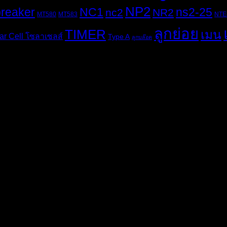
NP2
breaker
NC1
ns2-25
nc2
NR2
MT580
MT583
NTE
ลูกย่อย
TIMER
เมน
ar Cell โซลาเซลส์
Type A
ลูกบล๊อค