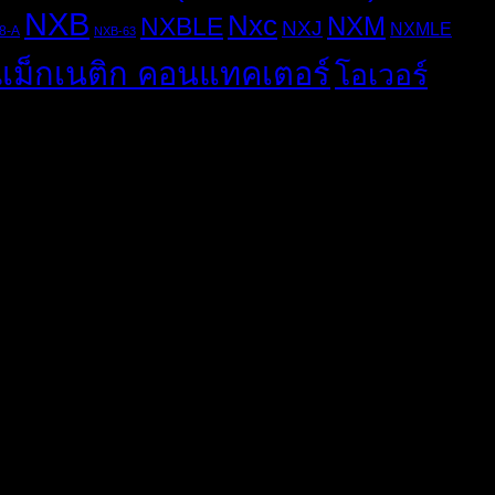
NXB
Nxc
NXM
NXBLE
NXJ
NXMLE
8-A
NXB-63
แม็กเนติก คอนแทคเตอร์
โอเวอร์