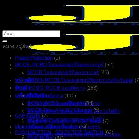
ข้าม
ไป
ยัง
เนื้อหา
ค้นหา:
หมวดหมู่สินค้า
Phase Protection
(1)
MCCB, RCBO โมลเคสเซอร์กิตเบรกเกอร์
(52)
MCCB โมลเคสเซอร์กิตเบรกเกอร์
(46)
หน้าหลัก
RCBO+MCCB โมลเคสเซอร์กิตเบรกเกอร์+กันดูด)
(7
ร้านค้า
MCB, RCBO, RCCB แบบติดราง
(153)
เครื่องมือไฟฟ้า
MCB แบบติดราง
(110)
สว่านโรตารี่และเครื่องสกัดทำลาย
RCBO, RCCB แบบติดราง
(34)
RCCB Type A for EV Charger
(5)
สว่านไฟฟ้า สว่านกระแทก และไขควงไฟฟ้า
CAP BANK
(7)
เครื่องขัดกระดาษทรายและกบไฟฟ้า
Magnetic Contactor for CAP Bank
(7)
Motor Starter , Motor Breaker
เครื่องคอร์ลิ่ง เครื่องเจาะดอกเพชร
(34)
PUSH BUTTON , SELECTOR SWITCH
(62)
เครื่องดูดฝุ่น, เครื่องเป่าลม เครื่องเป่าลมร้อน
Push button
(62)