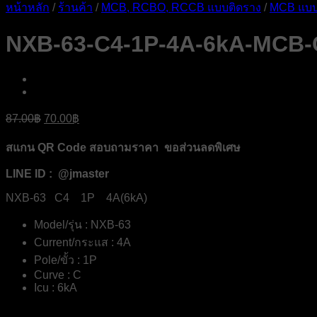
หน้าหลัก
/
ร้านค้า
/
MCB, RCBO, RCCB แบบติดราง
/
MCB แบบ
NXB-63-C4-1P-4A-6kA-MCB
Original
Current
87.00
฿
70.00
฿
price
price
was:
is:
สแกน QR Code สอบถามราคา ขอส่วนลดพิเศษ
87.00฿.
70.00฿.
LINE ID : @jmaster
NXB-63 C4 1P 4A(6kA)
Model/รุ่น : NXB-63
Current/กระแส : 4A
Pole/ขั้ว : 1P
Curve : C
Icu : 6kA