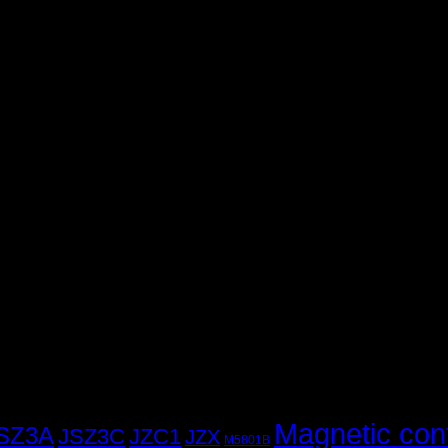
Magnetic con
SZ3A
JSZ3C
JZC1
JZX
M5801B