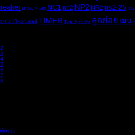
NP2
breaker
NC1
ns2-25
nc2
NR2
MT580
MT583
NTE
ลูกย่อย
TIMER
เมน
ar Cell โซลาเซลส์
Type A
ลูกบล๊อค
ติดราง