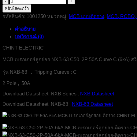
จำนวน
NXB-
หยิบใส่ตะกร้า
63-
รหัสสินค้า:
1001250
หมวดหมู่:
MCB แบบติดราง
,
MCB, RCBO,
C50-
2P-
คำอธิบาย
50A-
6kA-
บทวิจารณ์ (0)
MCB-
CHINT-
CHINT ELECTRIC
ELECTRIC
ชิ้น
MCB เบรกเกอร์ลูกย่อย NXB-63 C50 2P 50A Curve C (6kA) สวิต
รุ่น NXB-63 , Tripping Cureve : C
2 Pole , 50A
Download Datasheet NXB Series :
NXB Datasheet
Download Datasheet NXB-63 :
NXB-63 Datasheet