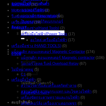
อุปกรณ์ไฟฟ้าแรงดันต่ำ
รีเลย์ Relay
(31)
เบรกเกอร์ลูกย่อย
Motor มอเตอร์ไฟฟ้า
(2)
แมกเนติกคอนแทคเตอร์
รีเลย์หน่วงเวลา Timer relay
(66)
โมลเคสเซอร์กิตเบรกเกอร์
เครื่องมือช่าง
(19)
ติดต่อเรา
เครื่องช่าง(Hand Tools)
(2)
ค้นหา:
เครื่องมือไฟฟ้า(Power Tools
(17)
อะไหล่ เครื่องมือไฟฟ้า
(17)
เครื่องมือช่าง (HAND TOOLS)
(0)
แม็กเนติก คอนแทคเตอร์ Magnetic Contactor
(174)
0.00
฿
แม็กเนติก คอนแทคเตอร์ Magnetic contractor
(106)
โอเวอร์โหลด รีเลย์ Overload Relay
(67)
ไม่มีหมวดหมู่
(5)
C1
(0)
เครื่องมือไฟฟ้า
(0)
ไม่มีสินค้าในตะกร้า
สว่านโรตารี่และเครื่องสกัดทำลาย
(0)
สว่านไฟฟ้า สว่านกระแทก และไขควงไฟฟ้า
(0)
กลับสู่หน้าร้านค้า
เครื่องขัดกระดาษทรายและกบไฟฟ้า
(0)
ตะกร้าสินค้า
เครื่องคอร์ลิ่ง เครื่องเจาะดอกเพชร
(0)