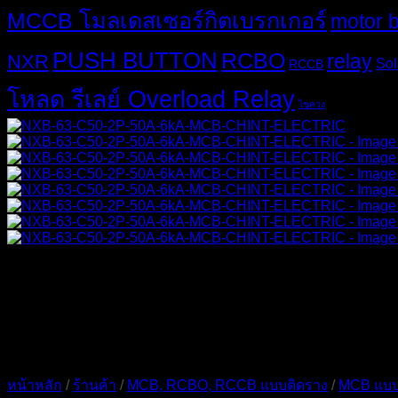
MCCB โมลเดสเซอร์กิตเบรกเกอร์
motor 
PUSH BUTTON
RCBO
relay
NXR
Sol
RCCB
โหลด รีเลย์ Overload Relay
ไขควง
หน้าหลัก
/
ร้านค้า
/
MCB, RCBO, RCCB แบบติดราง
/
MCB แบบ