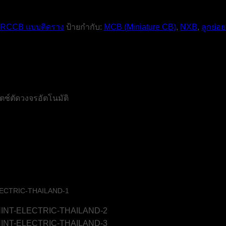
 RCCB แบบติดราง
ป้ายกำกับ:
MCB (Miniature CB)
,
NXB
,
ลูกย่อย
ช์ตัดวงจรอัตโนมัติ