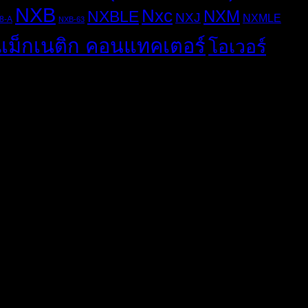
NXB
Nxc
NXM
NXBLE
NXJ
NXMLE
8-A
NXB-63
แม็กเนติก คอนแทคเตอร์
โอเวอร์