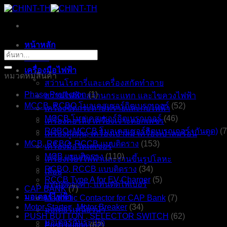
ข้าม
ไป
ยัง
หน้าหลัก
เนื้อหา
ค้นหา:
ร้านค้า
เครื่องมือไฟฟ้า
หมวดหมู่สินค้า
สว่านโรตารี่และเครื่องสกัดทำลาย
Phase Protection
(1)
สว่านไฟฟ้า สว่านกระแทก และไขควงไฟฟ้า
MCCB, RCBO โมลเคสเซอร์กิตเบรกเกอร์
(52)
เครื่องขัดกระดาษทรายและกบไฟฟ้า
MCCB โมลเคสเซอร์กิตเบรกเกอร์
(46)
เครื่องคอร์ลิ่ง เครื่องเจาะดอกเพชร
RCBO+MCCB โมลเคสเซอร์กิตเบรกเกอร์+กันดูด)
(7
เครื่องดูดฝุ่น, เครื่องเป่าลม เครื่องเป่าลมร้อน
MCB, RCBO, RCCB แบบติดราง
(153)
เครื่องมือวัดเลเซอร์
MCB แบบติดราง
(110)
เครื่องเจียรไฟฟ้าและงานขึ้นรูปโลหะ
RCBO, RCCB แบบติดราง
(34)
เลื่อย
RCCB Type A for EV Charger
(5)
แท่นตัดองศา, แท่นตัดไฟเบอร์
CAP BANK
(7)
มอเตอร์ไฟฟ้า
Magnetic Contactor for CAP Bank
(7)
Motor Starter , Motor Breaker
(34)
มอเตอร์เหนี่ยวนำ
PUSH BUTTON , SELECTOR SWITCH
(62)
มอเตอร์กันระเบิด
Push button
(62)