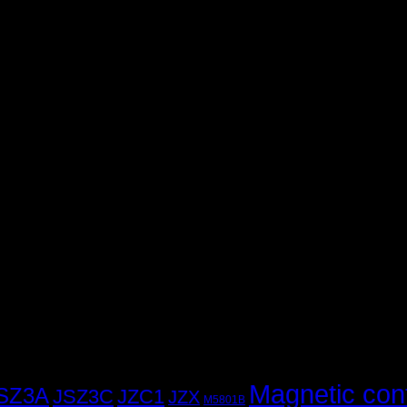
Magnetic con
SZ3A
JSZ3C
JZC1
JZX
M5801B