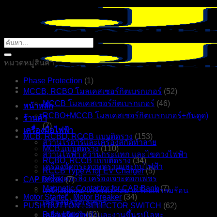
ข้าม
ไป
ยัง
ค้นหา:
เนื้อหา
หมวดหมู่สินค้า
Phase Protection
(1)
MCCB, RCBO โมลเคสเซอร์กิตเบรกเกอร์
(52)
MCCB โมลเคสเซอร์กิตเบรกเกอร์
(46)
หน้าหลัก
RCBO+MCCB โมลเคสเซอร์กิตเบรกเกอร์+กันดูด)
ร้านค้า
(7)
เครื่องมือไฟฟ้า
MCB, RCBO, RCCB แบบติดราง
(153)
สว่านโรตารี่และเครื่องสกัดทำลาย
MCB แบบติดราง
(110)
สว่านไฟฟ้า สว่านกระแทก และไขควงไฟฟ้า
RCBO, RCCB แบบติดราง
(34)
เครื่องขัดกระดาษทรายและกบไฟฟ้า
RCCB Type A for EV Charger
(5)
เครื่องคอร์ลิ่ง เครื่องเจาะดอกเพชร
CAP BANK
(7)
Magnetic Contactor for CAP Bank
(7)
เครื่องดูดฝุ่น, เครื่องเป่าลม เครื่องเป่าลมร้อน
Motor Starter , Motor Breaker
(34)
เครื่องมือวัดเลเซอร์
PUSH BUTTON , SELECTOR SWITCH
(62)
Push button
(62)
เครื่องเจียรไฟฟ้าและงานขึ้นรูปโลหะ