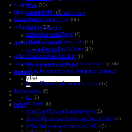
รีเลย์ Relay
(31)
เลื่อย
Motor มอเตอร์ไฟฟ้า
(2)
แท่นตัดองศา, แท่นตัดไฟเบอร์
รีเลย์หน่วงเวลา Timer relay
(66)
มอเตอร์ไฟฟ้า
เครื่องมือช่าง
(19)
มอเตอร์เหนี่ยวนำ
เครื่องช่าง(Hand Tools)
(2)
มอเตอร์กันระเบิด
เครื่องมือไฟฟ้า(Power Tools
(17)
อุปกรณ์ไฟฟ้าแรงดันต่ำ
อะไหล่ เครื่องมือไฟฟ้า
(17)
เบรกเกอร์ลูกย่อย
เครื่องมือช่าง (HAND TOOLS)
(0)
แมกเนติกคอนแทคเตอร์
แม็กเนติก คอนแทคเตอร์ Magnetic Contactor
(174)
โมลเคสเซอร์กิตเบรกเกอร์
แม็กเนติก คอนแทคเตอร์ Magnetic contractor
ติดต่อเรา
(106)
ค้นหา:
โอเวอร์โหลด รีเลย์ Overload Relay
(67)
ไม่มีหมวดหมู่
(5)
C1
(0)
เครื่องมือไฟฟ้า
(0)
0.00
฿
สว่านโรตารี่และเครื่องสกัดทำลาย
(0)
สว่านไฟฟ้า สว่านกระแทก และไขควงไฟฟ้า
(0)
เครื่องขัดกระดาษทรายและกบไฟฟ้า
(0)