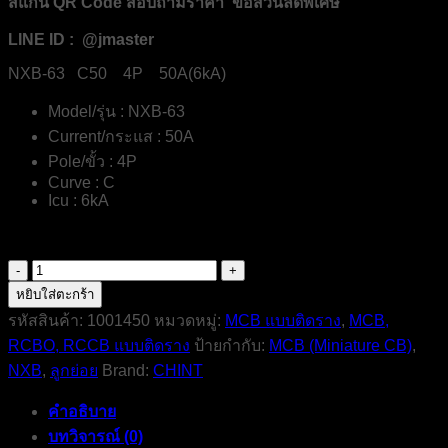
สแกน QR Code สอบถามราคา ขอส่วนลดพิเศษ
LINE ID : @jmaster
NXB-63 C50 4P 50A(6kA)
Model/รุ่น : NXB-63
Current/กระแส : 50A
Pole/ขั้ว : 4P
Curve : C
Icu : 6kA
จำนวน
NXB-
หยิบใส่ตะกร้า
63-
รหัสสินค้า:
1001450
หมวดหมู่:
MCB แบบติดราง
,
MCB,
C50-
RCBO, RCCB แบบติดราง
ป้ายกำกับ:
MCB (Miniature CB)
,
4P-
50A-
NXB
,
ลูกย่อย
Brand:
CHINT
6kA-
MCB-
คำอธิบาย
CHINT-
ELECTRIC
บทวิจารณ์ (0)