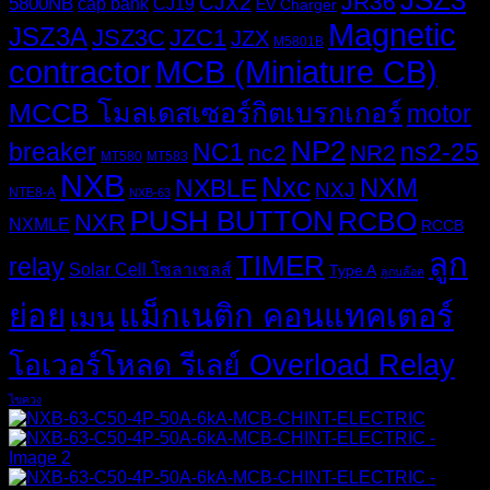
JSZ3
JR36
CJX2
5800NB
cap bank
CJ19
EV Charger
Magnetic
JSZ3A
JSZ3C
JZC1
JZX
M5801B
MCB (Miniature CB)
contractor
MCCB โมลเดสเซอร์กิตเบรกเกอร์
motor
NP2
breaker
NC1
ns2-25
nc2
NR2
MT580
MT583
NXB
Nxc
NXM
NXBLE
NXJ
NTE8-A
NXB-63
PUSH BUTTON
RCBO
NXR
NXMLE
RCCB
ลูก
TIMER
relay
Solar Cell โซลาเซลส์
Type A
ลูกบล๊อค
ย่อย
แม็กเนติก คอนแทคเตอร์
เมน
โอเวอร์โหลด รีเลย์ Overload Relay
ไขควง