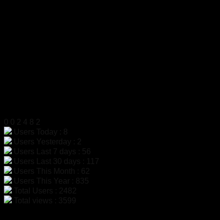
เลขประจำตัวผู้เสียภาษี
0105555058704
โทรศัพท์
02-454-6811
มือถือ
099-179-3564, 099-179-3564
แฟกซ์
02-4546812
LINE ID
@dac9429f
สแกนเพื่อเพิ่มเพื่อน LINE
สถิติผู้เข้าชม
0
0
2
4
8
2
Users Today : 8
Users Yesterday : 2
Users Last 7 days : 56
Users Last 30 days : 117
Users This Month : 62
Users This Year : 835
Total Users : 2482
Total views : 3599