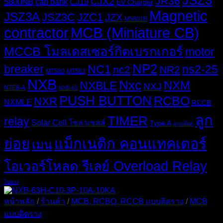
JSZ3
JR36
CJX2
5800NB
cap bank
CJ19
EV Charger
Magnetic
JSZ3A
JSZ3C
JZC1
JZX
M5801B
MCB (Miniature CB)
contractor
MCCB โมลเดสเซอร์กิตเบรกเกอร์
motor
NP2
breaker
NC1
ns2-25
nc2
NR2
MT580
MT583
NXB
Nxc
NXM
NXBLE
NXJ
NTE8-A
NXB-63
PUSH BUTTON
RCBO
NXR
NXMLE
RCCB
ลูก
TIMER
relay
Solar Cell โซลาเซลส์
Type A
ลูกบล๊อค
ย่อย
แม็กเนติก คอนแทคเตอร์
เมน
โอเวอร์โหลด รีเลย์ Overload Relay
ไขควง
หน้าหลัก
/
ร้านค้า
/
MCB, RCBO, RCCB แบบติดราง
/
MCB
แบบติดราง