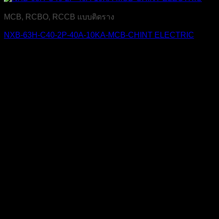
MCB, RCBO, RCCB แบบติดราง
NXB-63H-C40-2P-40A-10KA-MCB-CHINT ELECTRIC
บริษัท เจ มาสเตอร์ เท็ค เซลส์ แอนด์ เซอร์วิส จำกัด
สำนักงาน
319 ถ.ศาลธนบุรี แขวงบางหว้า เขตภาษีเจริญ
กรุงเทพฯ 10160
เลขประจำตัวผู้เสียภาษี
0105555058704
โทรศัพท์
02-454-6811
มือถือ
099-179-3564, 099-179-3564
แฟกซ์
02-4546812
LINE ID
@dac9429f
สแกนเพื่อเพิ่มเพื่อน LINE