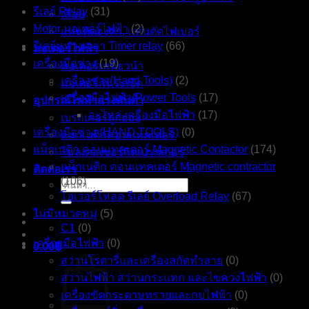
รีเลย์ Relay
(31)
เลื่อย
Motor มอเตอร์ไฟฟ้า
(2)
แท่นตัดองศา, แท่นตัดไฟเบอร์
รีเลย์หน่วงเวลา Timer relay
(66)
มอเตอร์ไฟฟ้า
เครื่องมือช่าง
(19)
มอเตอร์เหนี่ยวนำ
เครื่องช่าง(Hand Tools)
(2)
มอเตอร์กันระเบิด
เครื่องมือไฟฟ้า(Power Tools
(17)
อุปกรณ์ไฟฟ้าแรงดันต่ำ
อะไหล่ เครื่องมือไฟฟ้า
(17)
เบรกเกอร์ลูกย่อย
เครื่องมือช่าง (HAND TOOLS)
(0)
แมกเนติกคอนแทคเตอร์
แม็กเนติก คอนแทคเตอร์ Magnetic Contactor
(174)
โมลเคสเซอร์กิตเบรกเกอร์
แม็กเนติก คอนแทคเตอร์ Magnetic contractor
ติดต่อเรา
(106)
ค้นหา:
โอเวอร์โหลด รีเลย์ Overload Relay
(67)
ไม่มีหมวดหมู่
(5)
C1
(0)
เครื่องมือไฟฟ้า
(0)
0.00
฿
สว่านโรตารี่และเครื่องสกัดทำลาย
(0)
สว่านไฟฟ้า สว่านกระแทก และไขควงไฟฟ้า
(0)
เครื่องขัดกระดาษทรายและกบไฟฟ้า
(0)