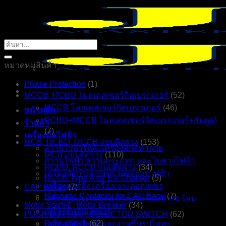
ข้าม
ไป
ยัง
ค้นหา:
เนื้อหา
หมวดหมู่สินค้า
Phase Protection
(1)
MCCB, RCBO โมลเคสเซอร์กิตเบรกเกอร์
(52)
MCCB โมลเคสเซอร์กิตเบรกเกอร์
(46)
หน้าหลัก
RCBO+MCCB โมลเคสเซอร์กิตเบรกเกอร์+กันดูด)
ร้านค้า
(7)
เครื่องมือไฟฟ้า
MCB, RCBO, RCCB แบบติดราง
(153)
สว่านโรตารี่และเครื่องสกัดทำลาย
MCB แบบติดราง
(110)
สว่านไฟฟ้า สว่านกระแทก และไขควงไฟฟ้า
RCBO, RCCB แบบติดราง
(34)
เครื่องขัดกระดาษทรายและกบไฟฟ้า
RCCB Type A for EV Charger
(5)
เครื่องคอร์ลิ่ง เครื่องเจาะดอกเพชร
CAP BANK
(7)
Magnetic Contactor for CAP Bank
(7)
เครื่องดูดฝุ่น, เครื่องเป่าลม เครื่องเป่าลมร้อน
Motor Starter , Motor Breaker
(34)
เครื่องมือวัดเลเซอร์
PUSH BUTTON , SELECTOR SWITCH
(62)
Push button
(62)
เครื่องเจียรไฟฟ้าและงานขึ้นรูปโลหะ