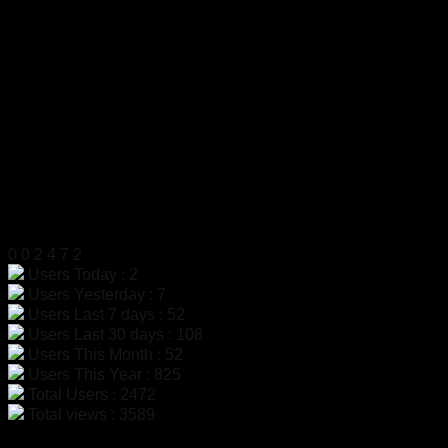
เลขประจำตัวผู้เสียภาษี
0105555058704
โทรศัพท์
02-454-6811
มือถือ
099-179-3564, 099-179-3564
แฟกซ์
02-4546812
LINE ID
@dac9429f
สแกนเพื่อเพิ่มเพื่อน LINE
สถิติผู้เข้าชม
0
0
2
4
7
2
Users Today : 2
Users Yesterday : 7
Users Last 7 days : 52
Users Last 30 days : 108
Users This Month : 52
Users This Year : 825
Total Users : 2472
Total views : 3589