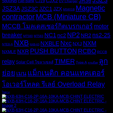
JSZ3
JR36
CJX2
5800NB
cap bank
CJ19
EV Charger
Magnetic
JSZ3A
JSZ3C
JZC1
JZX
M5801B
MCB (Miniature CB)
contractor
MCCB โมลเดสเซอร์กิตเบรกเกอร์
motor
NP2
breaker
NC1
ns2-25
nc2
NR2
MT580
MT583
NXB
Nxc
NXM
NXBLE
NXJ
NTE8-A
NXB-63
PUSH BUTTON
RCBO
NXR
NXMLE
RCCB
ลูก
TIMER
relay
Solar Cell โซลาเซลส์
Type A
ลูกบล๊อค
ย่อย
แม็กเนติก คอนแทคเตอร์
เมน
โอเวอร์โหลด รีเลย์ Overload Relay
ไขควง