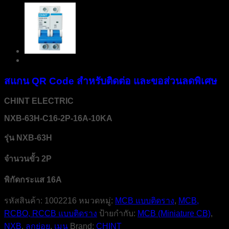
สแกน QR Code สำหรับติดต่อ และขอส่วนลดพิเศษ
CHINT ELECTRIC
NXB-63H-C16-2P-16A-10KA
รุ่น NXB-63H
จำนวนขั้ว 2P
พิกัดกระแส 16A
รหัสสินค้า:
1002216
หมวดหมู่:
MCB แบบติดราง
,
MCB,
RCBO, RCCB แบบติดราง
ป้ายกำกับ:
MCB (Miniature CB)
,
NXB
,
ลูกย่อย
,
เมน
Brand:
CHINT