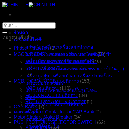
ข้าม
ไป
ยัง
หน้าหลัก
ค้นหา:
เนื้อหา
ร้านค้า
หมวดหมู่สินค้า
เครื่องมือไฟฟ้า
สว่านโรตารี่และเครื่องสกัดทำลาย
Phase Protection
(1)
MCCB, RCBO โมลเคสเซอร์กิตเบรกเกอร์
สว่านไฟฟ้า สว่านกระแทก และไขควงไฟฟ้า
(52)
เครื่องขัดกระดาษทรายและกบไฟฟ้า
MCCB โมลเคสเซอร์กิตเบรกเกอร์
(46)
เครื่องคอร์ลิ่ง เครื่องเจาะดอกเพชร
RCBO+MCCB โมลเคสเซอร์กิตเบรกเกอร์+กันดูด)
(7)
เครื่องดูดฝุ่น, เครื่องเป่าลม เครื่องเป่าลมร้อน
MCB, RCBO, RCCB แบบติดราง
(153)
เครื่องมือวัดเลเซอร์
MCB แบบติดราง
(110)
เครื่องเจียรไฟฟ้าและงานขึ้นรูปโลหะ
RCBO, RCCB แบบติดราง
(34)
เลื่อย
RCCB Type A for EV Charger
(5)
แท่นตัดองศา, แท่นตัดไฟเบอร์
CAP BANK
(7)
มอเตอร์ไฟฟ้า
Magnetic Contactor for CAP Bank
(7)
Motor Starter , Motor Breaker
(34)
มอเตอร์เหนี่ยวนำ
PUSH BUTTON , SELECTOR SWITCH
(62)
มอเตอร์กันระเบิด
Push button
(62)