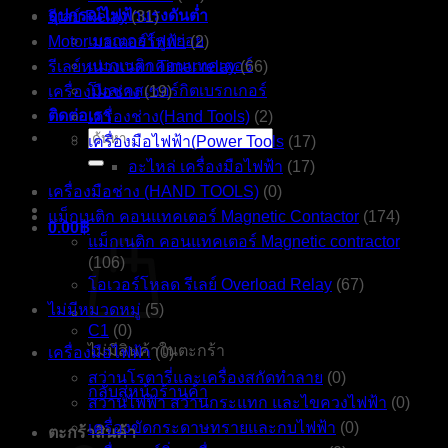
อุปกรณ์ไฟฟ้าแรงดันต่ำ
รีเลย์ Relay
(31)
เบรกเกอร์ลูกย่อย
Motor มอเตอร์ไฟฟ้า
(2)
แมกเนติกคอนแทคเตอร์
รีเลย์หน่วงเวลา Timer relay
(66)
โมลเคสเซอร์กิตเบรกเกอร์
เครื่องมือช่าง
(19)
ติดต่อเรา
เครื่องช่าง(Hand Tools)
(2)
ค้นหา:
เครื่องมือไฟฟ้า(Power Tools
(17)
อะไหล่ เครื่องมือไฟฟ้า
(17)
เครื่องมือช่าง (HAND TOOLS)
(0)
แม็กเนติก คอนแทคเตอร์ Magnetic Contactor
(174)
0.00
฿
แม็กเนติก คอนแทคเตอร์ Magnetic contractor
(106)
โอเวอร์โหลด รีเลย์ Overload Relay
(67)
ไม่มีหมวดหมู่
(5)
C1
(0)
ไม่มีสินค้าในตะกร้า
เครื่องมือไฟฟ้า
(0)
สว่านโรตารี่และเครื่องสกัดทำลาย
(0)
กลับสู่หน้าร้านค้า
สว่านไฟฟ้า สว่านกระแทก และไขควงไฟฟ้า
(0)
เครื่องขัดกระดาษทรายและกบไฟฟ้า
(0)
ตะกร้าสินค้า