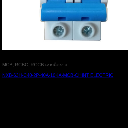
MCB, RCBO, RCCB แบบติดราง
NXB-63H-C40-2P-40A-10KA-MCB-CHINT ELECTRIC
บริษัท เจ มาสเตอร์ เท็ค เซลส์ แอนด์ เซอร์วิส จำกัด
สำนักงาน
319 ถ.ศาลธนบุรี แขวงบางหว้า เขตภาษีเจริญ
กรุงเทพฯ 10160