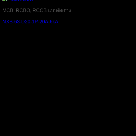
MCB, RCBO, RCCB แบบติดราง
NXB-63-D20-1P-20A-6kA
บริษัท เจ มาสเตอร์ เท็ค เซลส์ แอนด์ เซอร์วิส จำกัด
สำนักงาน
319 ถ.ศาลธนบุรี แขวงบางหว้า เขตภาษีเจริญ
กรุงเทพฯ 10160
เลขประจำตัวผู้เสียภาษี
0105555058704
โทรศัพท์
02-454-6811
มือถือ
099-179-3564, 099-179-3564
แฟกซ์
02-4546812
LINE ID
@dac9429f
สแกนเพื่อเพิ่มเพื่อน LINE