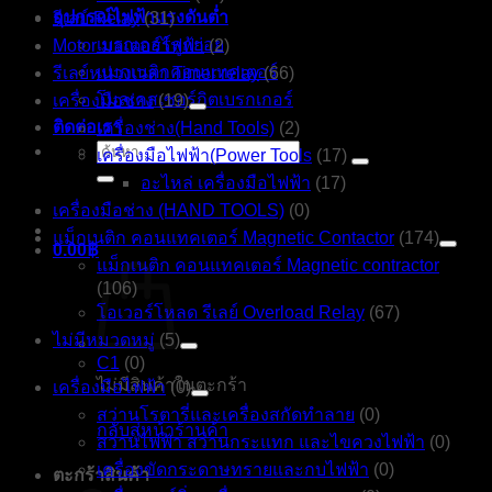
อุปกรณ์ไฟฟ้าแรงดันต่ำ
รีเลย์ Relay
(31)
เบรกเกอร์ลูกย่อย
Motor มอเตอร์ไฟฟ้า
(2)
แมกเนติกคอนแทคเตอร์
รีเลย์หน่วงเวลา Timer relay
(66)
โมลเคสเซอร์กิตเบรกเกอร์
เครื่องมือช่าง
(19)
ติดต่อเรา
เครื่องช่าง(Hand Tools)
(2)
ค้นหา:
เครื่องมือไฟฟ้า(Power Tools
(17)
อะไหล่ เครื่องมือไฟฟ้า
(17)
เครื่องมือช่าง (HAND TOOLS)
(0)
แม็กเนติก คอนแทคเตอร์ Magnetic Contactor
(174)
0.00
฿
แม็กเนติก คอนแทคเตอร์ Magnetic contractor
(106)
โอเวอร์โหลด รีเลย์ Overload Relay
(67)
ไม่มีหมวดหมู่
(5)
C1
(0)
ไม่มีสินค้าในตะกร้า
เครื่องมือไฟฟ้า
(0)
สว่านโรตารี่และเครื่องสกัดทำลาย
(0)
กลับสู่หน้าร้านค้า
สว่านไฟฟ้า สว่านกระแทก และไขควงไฟฟ้า
(0)
เครื่องขัดกระดาษทรายและกบไฟฟ้า
(0)
ตะกร้าสินค้า