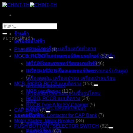
ข้าม
ไป
ยัง
หน้าหลัก
ค้นหา:
เนื้อหา
ร้านค้า
หมวดหมู่สินค้า
เครื่องมือไฟฟ้า
สว่านโรตารี่และเครื่องสกัดทำลาย
Phase Protection
(1)
MCCB, RCBO โมลเคสเซอร์กิตเบรกเกอร์
สว่านไฟฟ้า สว่านกระแทก และไขควงไฟฟ้า
(52)
เครื่องขัดกระดาษทรายและกบไฟฟ้า
MCCB โมลเคสเซอร์กิตเบรกเกอร์
(46)
เครื่องคอร์ลิ่ง เครื่องเจาะดอกเพชร
RCBO+MCCB โมลเคสเซอร์กิตเบรกเกอร์+กันดูด)
(7)
เครื่องดูดฝุ่น, เครื่องเป่าลม เครื่องเป่าลมร้อน
MCB, RCBO, RCCB แบบติดราง
(153)
เครื่องมือวัดเลเซอร์
MCB แบบติดราง
(110)
เครื่องเจียรไฟฟ้าและงานขึ้นรูปโลหะ
RCBO, RCCB แบบติดราง
(34)
เลื่อย
RCCB Type A for EV Charger
(5)
แท่นตัดองศา, แท่นตัดไฟเบอร์
CAP BANK
(7)
มอเตอร์ไฟฟ้า
Magnetic Contactor for CAP Bank
(7)
Motor Starter , Motor Breaker
(34)
มอเตอร์เหนี่ยวนำ
PUSH BUTTON , SELECTOR SWITCH
(62)
มอเตอร์กันระเบิด
Push button
(62)