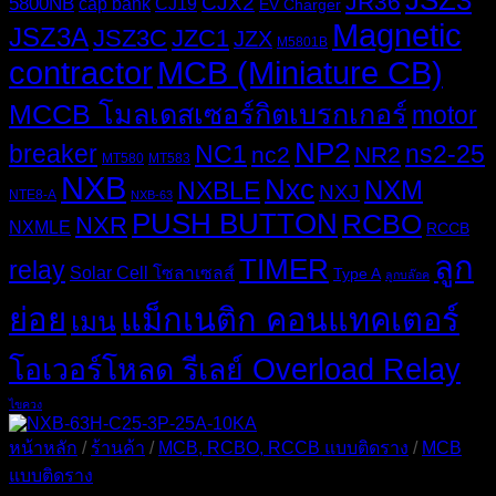
JSZ3
JR36
CJX2
5800NB
cap bank
CJ19
EV Charger
Magnetic
JSZ3A
JSZ3C
JZC1
JZX
M5801B
MCB (Miniature CB)
contractor
MCCB โมลเดสเซอร์กิตเบรกเกอร์
motor
NP2
breaker
NC1
ns2-25
nc2
NR2
MT580
MT583
NXB
Nxc
NXM
NXBLE
NXJ
NTE8-A
NXB-63
PUSH BUTTON
RCBO
NXR
NXMLE
RCCB
ลูก
TIMER
relay
Solar Cell โซลาเซลส์
Type A
ลูกบล๊อค
ย่อย
แม็กเนติก คอนแทคเตอร์
เมน
โอเวอร์โหลด รีเลย์ Overload Relay
ไขควง
หน้าหลัก
/
ร้านค้า
/
MCB, RCBO, RCCB แบบติดราง
/
MCB
แบบติดราง