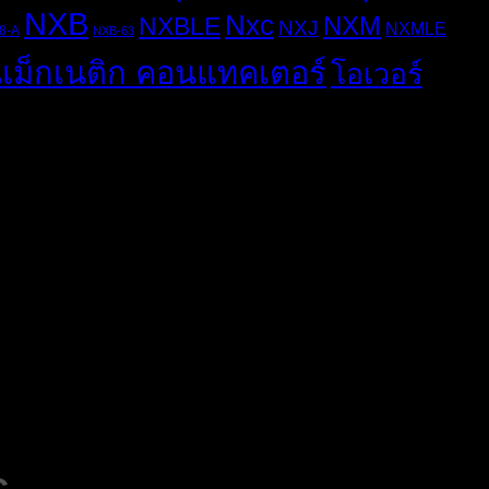
NXB
Nxc
NXM
NXBLE
NXJ
NXMLE
8-A
NXB-63
แม็กเนติก คอนแทคเตอร์
โอเวอร์