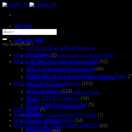
ข้าม
ไป
ยัง
หน้าหลัก
เนื้อหา
ค้นหา:
ร้านค้า
เครื่องมือไฟฟ้า
หมวดหมู่สินค้า
สว่านโรตารี่และเครื่องสกัดทำลาย
Phase Protection
(1)
สว่านไฟฟ้า สว่านกระแทก และไขควงไฟฟ้า
MCCB, RCBO โมลเคสเซอร์กิตเบรกเกอร์
(52)
เครื่องขัดกระดาษทรายและกบไฟฟ้า
MCCB โมลเคสเซอร์กิตเบรกเกอร์
(46)
เครื่องคอร์ลิ่ง เครื่องเจาะดอกเพชร
RCBO+MCCB โมลเคสเซอร์กิตเบรกเกอร์+กันดูด)
(7
เครื่องดูดฝุ่น, เครื่องเป่าลม เครื่องเป่าลมร้อน
MCB, RCBO, RCCB แบบติดราง
(153)
เครื่องมือวัดเลเซอร์
MCB แบบติดราง
(110)
เครื่องเจียรไฟฟ้าและงานขึ้นรูปโลหะ
RCBO, RCCB แบบติดราง
(34)
เลื่อย
RCCB Type A for EV Charger
(5)
แท่นตัดองศา, แท่นตัดไฟเบอร์
CAP BANK
(7)
มอเตอร์ไฟฟ้า
Magnetic Contactor for CAP Bank
(7)
Motor Starter , Motor Breaker
(34)
มอเตอร์เหนี่ยวนำ
PUSH BUTTON , SELECTOR SWITCH
(62)
มอเตอร์กันระเบิด
Push button
(62)