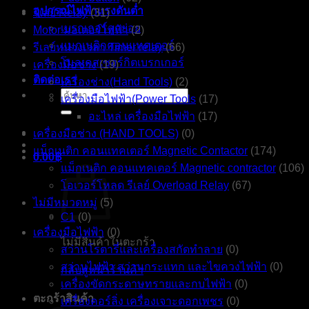
อุปกรณ์ไฟฟ้าแรงดันต่ำ
รีเลย์ Relay
(31)
เบรกเกอร์ลูกย่อย
Motor มอเตอร์ไฟฟ้า
(2)
แมกเนติกคอนแทคเตอร์
รีเลย์หน่วงเวลา Timer relay
(66)
โมลเคสเซอร์กิตเบรกเกอร์
เครื่องมือช่าง
(19)
ติดต่อเรา
เครื่องช่าง(Hand Tools)
(2)
ค้นหา:
เครื่องมือไฟฟ้า(Power Tools
(17)
อะไหล่ เครื่องมือไฟฟ้า
(17)
เครื่องมือช่าง (HAND TOOLS)
(0)
แม็กเนติก คอนแทคเตอร์ Magnetic Contactor
(174)
0.00
฿
แม็กเนติก คอนแทคเตอร์ Magnetic contractor
(106)
โอเวอร์โหลด รีเลย์ Overload Relay
(67)
ไม่มีหมวดหมู่
(5)
C1
(0)
เครื่องมือไฟฟ้า
(0)
ไม่มีสินค้าในตะกร้า
สว่านโรตารี่และเครื่องสกัดทำลาย
(0)
สว่านไฟฟ้า สว่านกระแทก และไขควงไฟฟ้า
(0)
กลับสู่หน้าร้านค้า
เครื่องขัดกระดาษทรายและกบไฟฟ้า
(0)
ตะกร้าสินค้า
เครื่องคอร์ลิ่ง เครื่องเจาะดอกเพชร
(0)