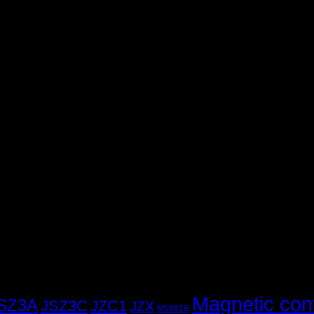
Magnetic con
SZ3A
JSZ3C
JZC1
JZX
M5801B