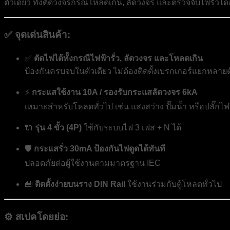
ตัวเดียว ทั้งตัดวงจรกรณีโหลดเกิน, ลัดวงจร และตรวจจับไฟรั่ว
✅ จุดเด่นสินค้า:
✅
ตัดไฟได้ทั้งกรณีไฟฟ้ารั่ว, ลัดวงจร และโหลดเกิน
ป้องกันครบจบในตัวเดียว ไม่ต้องติดตั้งเบรกเกอร์แยกหลายต
⚡
กระแสใช้งาน 10A / รองรับกระแสลัดวงจร 6kA
เหมาะสำหรับโหลดทั่วไป เช่น แสงสว่าง ปั๊มน้ำ หรือปลั๊กไ
🔌
รุ่น 4 ขั้ว (4P)
ใช้กับระบบไฟ 3 เฟส + N ได้
🛡️
กระแสรั่ว 30mA ป้องกันไฟดูดได้ทันที
ปลอดภัยต่อผู้ใช้งานตามมาตรฐาน IEC
🧰
ติดตั้งง่ายบนราง DIN Rail
ใช้งานร่วมกับตู้โหลดทั่วไป
⚙️ สเปคโดยย่อ: