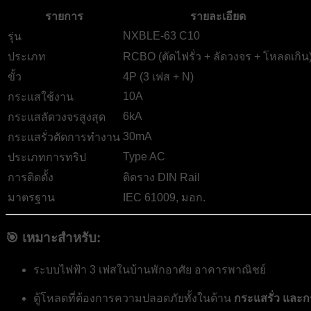
รายการ
รายละเอียด
NXBLE-63 C10
รุ่น
ประเภท
RCBO (ตัดไฟรั่ว + ลัดวงจร + โหลดเกิน
ขั้ว
4P (3 เฟส + N)
10A
กระแสใช้งาน
6kA
กระแสลัดวงจรสูงสุด
30mA
กระแสรั่วตัดการทำงาน
Type AC
ประเภทการทริป
การติดตั้ง
ติดราง DIN Rail
มาตรฐาน
IEC 61009, มอก.
🎯 เหมาะสำหรับ:
ระบบไฟฟ้า 3 เฟสในบ้านพักอาศัย อาคารพาณิชย์
ตู้โหลดที่ต้องการความปลอดภัยทั้งในด้าน
กระแสรั่ว และก