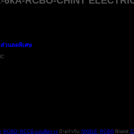
A-6kA-RCBO-CHINT ELECTRI
ส่วนลดพิเศษ
IC
ง
,
RCBO, RCCB แบบติดราง
ป้ายกำกับ:
NXBLE
,
RCBO
Brand:
C