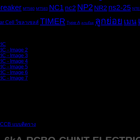
NP2
breaker
NC1
ns2-25
nc2
NR2
MT580
MT583
NTE
ลูกย่อย
TIMER
เมน
ar Cell โซลาเซลส์
Type A
ลูกบล๊อค
CCB แบบติดราง