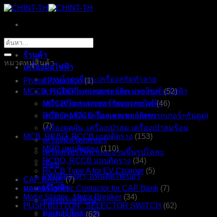
ข้าม
ไป
ยัง
หน้าหลัก
ค้นหา:
เนื้อหา
ร้านค้า
หมวดหมู่สินค้า
เครื่องมือไฟฟ้า
สว่านโรตารี่และเครื่องสกัดทำลาย
Phase Protection
(1)
MCCB, RCBO โมลเคสเซอร์กิตเบรกเกอร์
สว่านไฟฟ้า สว่านกระแทก และไขควงไฟฟ้า
(52)
เครื่องขัดกระดาษทรายและกบไฟฟ้า
MCCB โมลเคสเซอร์กิตเบรกเกอร์
(46)
เครื่องคอร์ลิ่ง เครื่องเจาะดอกเพชร
RCBO+MCCB โมลเคสเซอร์กิตเบรกเกอร์+กันดูด)
(7)
เครื่องดูดฝุ่น, เครื่องเป่าลม เครื่องเป่าลมร้อน
MCB, RCBO, RCCB แบบติดราง
(153)
เครื่องมือวัดเลเซอร์
MCB แบบติดราง
(110)
เครื่องเจียรไฟฟ้าและงานขึ้นรูปโลหะ
RCBO, RCCB แบบติดราง
(34)
เลื่อย
RCCB Type A for EV Charger
(5)
แท่นตัดองศา, แท่นตัดไฟเบอร์
CAP BANK
(7)
มอเตอร์ไฟฟ้า
Magnetic Contactor for CAP Bank
(7)
Motor Starter , Motor Breaker
(34)
มอเตอร์เหนี่ยวนำ
PUSH BUTTON , SELECTOR SWITCH
(62)
มอเตอร์กันระเบิด
Push button
(62)