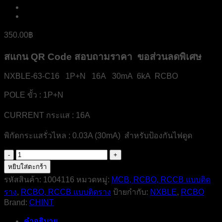
350.00
฿
สแกน QR Code สอบถามราคา ขอส่วนลดพิเศษ
NXBLE-63-C16 1P+N 16A 30mA 6kA RCBO
POLE ขั้ว : 1P+N
CURRENT กระแส : 16A
พิกัดกระแสรั่วไหล : 0.03A (30mA) สำหรับป้องกันไฟดูด
จำนวน
NXBLE-
หยิบใส่ตะกร้า
63-
รหัสสินค้า:
1004116
หมวดหมู่:
MCB, RCBO, RCCB แบบติด
C16-
ราง
,
RCBO, RCCB แบบติดราง
ป้ายกำกับ:
NXBLE
,
RCBO
1P+N-
16A-
Brand:
CHINT
30mA-
6kA-
คำอธิบาย