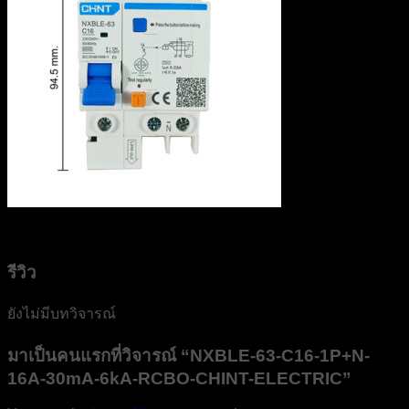
รีวิว
ยังไม่มีบทวิจารณ์
มาเป็นคนแรกที่วิจารณ์ “NXBLE-63-C16-1P+N-
16A-30mA-6kA-RCBO-CHINT-ELECTRIC”