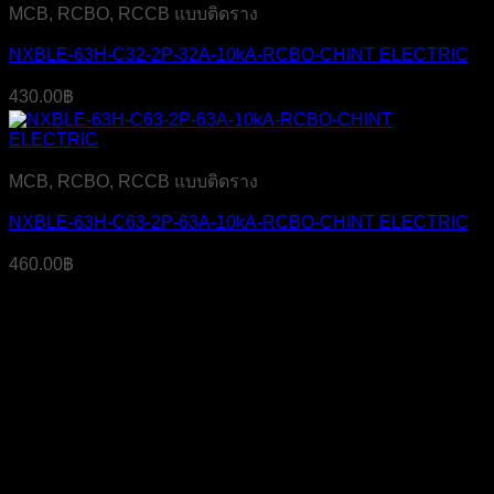
MCB, RCBO, RCCB แบบติดราง
NXBLE-63H-C32-2P-32A-10kA-RCBO-CHINT ELECTRIC
430.00
฿
MCB, RCBO, RCCB แบบติดราง
NXBLE-63H-C63-2P-63A-10kA-RCBO-CHINT ELECTRIC
460.00
฿
บริษัท เจ มาสเตอร์ เท็ค เซลส์ แอนด์ เซอร์วิส จำกัด
สำนักงาน
319 ถ.ศาลธนบุรี แขวงบางหว้า เขตภาษีเจริญ
กรุงเทพฯ 10160
เลขประจำตัวผู้เสียภาษี
0105555058704