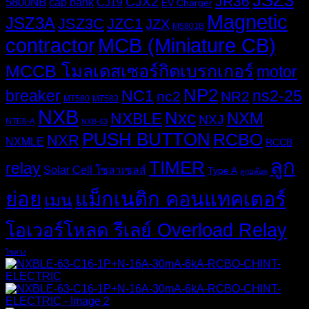
JSZ3
JR36
CJX2
5800NB
cap bank
CJ19
EV Charger
Magnetic
JSZ3A
JSZ3C
JZC1
JZX
M5801B
MCB (Miniature CB)
contractor
MCCB โมลเดสเซอร์กิตเบรกเกอร์
motor
NP2
breaker
NC1
ns2-25
nc2
NR2
MT580
MT583
NXB
Nxc
NXM
NXBLE
NXJ
NTE8-A
NXB-63
PUSH BUTTON
RCBO
NXR
NXMLE
RCCB
ลูก
TIMER
relay
Solar Cell โซลาเซลส์
Type A
ลูกบล๊อค
ย่อย
แม็กเนติก คอนแทคเตอร์
เมน
โอเวอร์โหลด รีเลย์ Overload Relay
ไขควง