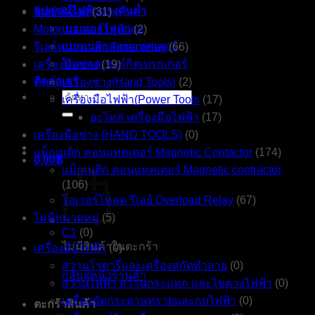
อุปกรณ์ไฟฟ้าแรงดันต่ำ
รีเลย์ Relay
(31)
เบรกเกอร์ลูกย่อย
Motor มอเตอร์ไฟฟ้า
(2)
แมกเนติกคอนแทคเตอร์
รีเลย์หน่วงเวลา Timer relay
(66)
โมลเคสเซอร์กิตเบรกเกอร์
เครื่องมือช่าง
(19)
ติดต่อเรา
เครื่องช่าง(Hand Tools)
(2)
ค้นหา:
เครื่องมือไฟฟ้า(Power Tools
(17)
อะไหล่ เครื่องมือไฟฟ้า
(17)
เครื่องมือช่าง (HAND TOOLS)
(0)
แม็กเนติก คอนแทคเตอร์ Magnetic Contactor
(174)
0.00
฿
แม็กเนติก คอนแทคเตอร์ Magnetic contractor
(106)
โอเวอร์โหลด รีเลย์ Overload Relay
(67)
ไม่มีหมวดหมู่
(5)
C1
(0)
ไม่มีสินค้าในตะกร้า
เครื่องมือไฟฟ้า
(0)
สว่านโรตารี่และเครื่องสกัดทำลาย
(0)
กลับสู่หน้าร้านค้า
สว่านไฟฟ้า สว่านกระแทก และไขควงไฟฟ้า
(0)
เครื่องขัดกระดาษทรายและกบไฟฟ้า
(0)
ตะกร้าสินค้า