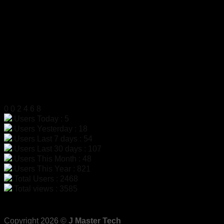
โทรศัพท์
02-454-6811
มือถือ
099-179-3564, 099-179-3564
แฟกซ์
02-4546812
LINE ID
@dac9429f
สแกนเพื่อเพิ่มเพื่อน LINE
สถิติผู้เข้าชม
0
0
2
4
6
8
Users Today : 5
Users Yesterday : 18
Users Last 7 days : 54
Users Last 30 days : 107
Users This Month : 48
Users This Year : 821
Total Users : 2468
Total views : 3585
Copyright 2026 ©
J Master Tech