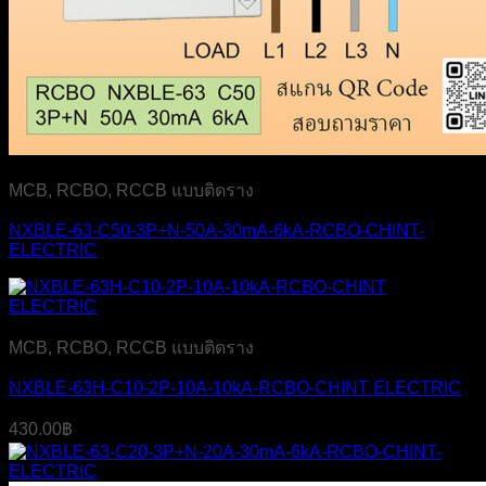
MCB, RCBO, RCCB แบบติดราง
NXBLE-63-C50-3P+N-50A-30mA-6kA-RCBO-CHINT-
ELECTRIC
MCB, RCBO, RCCB แบบติดราง
NXBLE-63H-C10-2P-10A-10kA-RCBO-CHINT ELECTRIC
430.00
฿