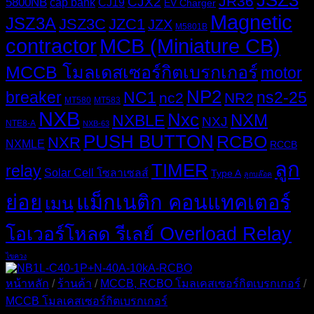
JSZ3
JR36
CJX2
5800NB
cap bank
CJ19
EV Charger
Magnetic
JSZ3A
JSZ3C
JZC1
JZX
M5801B
MCB (Miniature CB)
contractor
MCCB โมลเดสเซอร์กิตเบรกเกอร์
motor
NP2
breaker
NC1
ns2-25
nc2
NR2
MT580
MT583
NXB
Nxc
NXM
NXBLE
NXJ
NTE8-A
NXB-63
PUSH BUTTON
RCBO
NXR
NXMLE
RCCB
ลูก
TIMER
relay
Solar Cell โซลาเซลส์
Type A
ลูกบล๊อค
ย่อย
แม็กเนติก คอนแทคเตอร์
เมน
โอเวอร์โหลด รีเลย์ Overload Relay
ไขควง
หน้าหลัก
/
ร้านค้า
/
MCCB, RCBO โมลเคสเซอร์กิตเบรกเกอร์
/
MCCB โมลเคสเซอร์กิตเบรกเกอร์