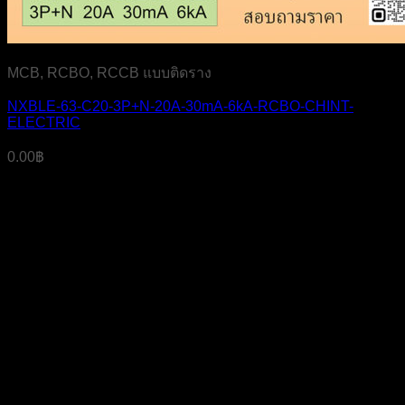
MCB, RCBO, RCCB แบบติดราง
NXBLE-63-C20-3P+N-20A-30mA-6kA-RCBO-CHINT-
ELECTRIC
0.00
฿
บริษัท เจ มาสเตอร์ เท็ค เซลส์ แอนด์ เซอร์วิส จำกัด
สำนักงาน
319 ถ.ศาลธนบุรี แขวงบางหว้า เขตภาษีเจริญ
กรุงเทพฯ 10160
เลขประจำตัวผู้เสียภาษี
0105555058704
โทรศัพท์
02-454-6811
มือถือ
099-179-3564, 099-179-3564
แฟกซ์
02-4546812