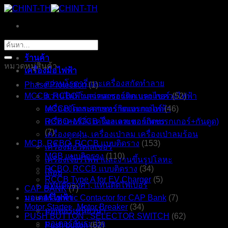
ข้าม
ไป
ยัง
หน้าหลัก
ค้นหา:
เนื้อหา
ร้านค้า
หมวดหมู่สินค้า
เครื่องมือไฟฟ้า
สว่านโรตารี่และเครื่องสกัดทำลาย
Phase Protection
(1)
MCCB, RCBO โมลเคสเซอร์กิตเบรกเกอร์
สว่านไฟฟ้า สว่านกระแทก และไขควงไฟฟ้า
(52)
เครื่องขัดกระดาษทรายและกบไฟฟ้า
MCCB โมลเคสเซอร์กิตเบรกเกอร์
(46)
เครื่องคอร์ลิ่ง เครื่องเจาะดอกเพชร
RCBO+MCCB โมลเคสเซอร์กิตเบรกเกอร์+กันดูด)
(7)
เครื่องดูดฝุ่น, เครื่องเป่าลม เครื่องเป่าลมร้อน
MCB, RCBO, RCCB แบบติดราง
(153)
เครื่องมือวัดเลเซอร์
MCB แบบติดราง
(110)
เครื่องเจียรไฟฟ้าและงานขึ้นรูปโลหะ
RCBO, RCCB แบบติดราง
(34)
เลื่อย
RCCB Type A for EV Charger
(5)
แท่นตัดองศา, แท่นตัดไฟเบอร์
CAP BANK
(7)
มอเตอร์ไฟฟ้า
Magnetic Contactor for CAP Bank
(7)
Motor Starter , Motor Breaker
(34)
มอเตอร์เหนี่ยวนำ
PUSH BUTTON , SELECTOR SWITCH
(62)
มอเตอร์กันระเบิด
Push button
(62)