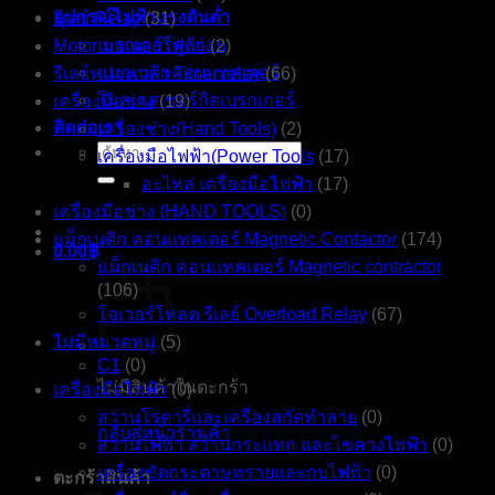
อุปกรณ์ไฟฟ้าแรงดันต่ำ
รีเลย์ Relay
(31)
เบรกเกอร์ลูกย่อย
Motor มอเตอร์ไฟฟ้า
(2)
แมกเนติกคอนแทคเตอร์
รีเลย์หน่วงเวลา Timer relay
(66)
โมลเคสเซอร์กิตเบรกเกอร์
เครื่องมือช่าง
(19)
ติดต่อเรา
เครื่องช่าง(Hand Tools)
(2)
ค้นหา:
เครื่องมือไฟฟ้า(Power Tools
(17)
อะไหล่ เครื่องมือไฟฟ้า
(17)
เครื่องมือช่าง (HAND TOOLS)
(0)
แม็กเนติก คอนแทคเตอร์ Magnetic Contactor
(174)
0.00
฿
แม็กเนติก คอนแทคเตอร์ Magnetic contractor
(106)
โอเวอร์โหลด รีเลย์ Overload Relay
(67)
ไม่มีหมวดหมู่
(5)
C1
(0)
ไม่มีสินค้าในตะกร้า
เครื่องมือไฟฟ้า
(0)
สว่านโรตารี่และเครื่องสกัดทำลาย
(0)
กลับสู่หน้าร้านค้า
สว่านไฟฟ้า สว่านกระแทก และไขควงไฟฟ้า
(0)
เครื่องขัดกระดาษทรายและกบไฟฟ้า
(0)
ตะกร้าสินค้า