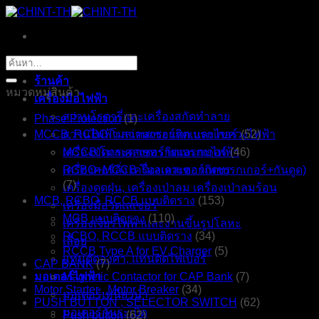
ข้าม
ไป
ยัง
หน้าหลัก
ค้นหา:
เนื้อหา
ร้านค้า
หมวดหมู่สินค้า
เครื่องมือไฟฟ้า
สว่านโรตารี่และเครื่องสกัดทำลาย
Phase Protection
(1)
MCCB, RCBO โมลเคสเซอร์กิตเบรกเกอร์
สว่านไฟฟ้า สว่านกระแทก และไขควงไฟฟ้า
(52)
เครื่องขัดกระดาษทรายและกบไฟฟ้า
MCCB โมลเคสเซอร์กิตเบรกเกอร์
(46)
เครื่องคอร์ลิ่ง เครื่องเจาะดอกเพชร
RCBO+MCCB โมลเคสเซอร์กิตเบรกเกอร์+กันดูด)
(7)
เครื่องดูดฝุ่น, เครื่องเป่าลม เครื่องเป่าลมร้อน
MCB, RCBO, RCCB แบบติดราง
(153)
เครื่องมือวัดเลเซอร์
MCB แบบติดราง
(110)
เครื่องเจียรไฟฟ้าและงานขึ้นรูปโลหะ
RCBO, RCCB แบบติดราง
(34)
เลื่อย
RCCB Type A for EV Charger
(5)
แท่นตัดองศา, แท่นตัดไฟเบอร์
CAP BANK
(7)
มอเตอร์ไฟฟ้า
Magnetic Contactor for CAP Bank
(7)
Motor Starter , Motor Breaker
(34)
มอเตอร์เหนี่ยวนำ
PUSH BUTTON , SELECTOR SWITCH
(62)
มอเตอร์กันระเบิด
Push button
(62)