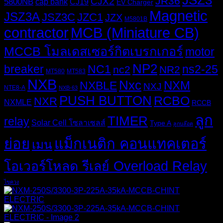
JSZ3
JR36
CJX2
5800NB
cap bank
CJ19
EV Charger
Magnetic
JSZ3A
JSZ3C
JZC1
JZX
M5801B
MCB (Miniature CB)
contractor
MCCB โมลเดสเซอร์กิตเบรกเกอร์
motor
NP2
breaker
NC1
ns2-25
nc2
NR2
MT580
MT583
NXB
Nxc
NXM
NXBLE
NXJ
NTE8-A
NXB-63
PUSH BUTTON
RCBO
NXR
NXMLE
RCCB
ลูก
TIMER
relay
Solar Cell โซลาเซลส์
Type A
ลูกบล๊อค
ย่อย
แม็กเนติก คอนแทคเตอร์
เมน
โอเวอร์โหลด รีเลย์ Overload Relay
ไขควง