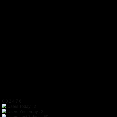
บริษัท เจ มาสเตอร์ เท็ค เซลส์ แอนด์ เซอร์วิส จำกัด
สำนักงาน
319 ถ.ศาลธนบุรี แขวงบางหว้า เขตภาษีเจริญ
กรุงเทพฯ 10160
เลขประจำตัวผู้เสียภาษี
0105555058704
โทรศัพท์
02-454-6811
มือถือ
099-179-3564, 099-179-3564
แฟกซ์
02-4546812
LINE ID
@dac9429f
สแกนเพื่อเพิ่มเพื่อน LINE
สถิติผู้เข้าชม
0
0
2
4
7
6
Users Today : 2
Users Yesterday : 2
Users Last 7 days : 50