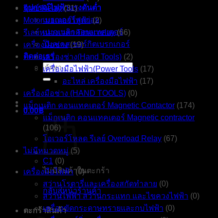
อุปกรณ์ไฟฟ้าแรงดันต่ำ
รีเลย์ Relay
(31)
เบรกเกอร์ลูกย่อย
Motor มอเตอร์ไฟฟ้า
(2)
แมกเนติกคอนแทคเตอร์
รีเลย์หน่วงเวลา Timer relay
(66)
โมลเคสเซอร์กิตเบรกเกอร์
เครื่องมือช่าง
(19)
ติดต่อเรา
เครื่องช่าง(Hand Tools)
(2)
ค้นหา:
เครื่องมือไฟฟ้า(Power Tools
(17)
อะไหล่ เครื่องมือไฟฟ้า
(17)
เครื่องมือช่าง (HAND TOOLS)
(0)
แม็กเนติก คอนแทคเตอร์ Magnetic Contactor
(174)
0.00
฿
แม็กเนติก คอนแทคเตอร์ Magnetic contractor
(106)
โอเวอร์โหลด รีเลย์ Overload Relay
(67)
ไม่มีหมวดหมู่
(5)
C1
(0)
ไม่มีสินค้าในตะกร้า
เครื่องมือไฟฟ้า
(0)
สว่านโรตารี่และเครื่องสกัดทำลาย
(0)
กลับสู่หน้าร้านค้า
สว่านไฟฟ้า สว่านกระแทก และไขควงไฟฟ้า
(0)
เครื่องขัดกระดาษทรายและกบไฟฟ้า
(0)
ตะกร้าสินค้า