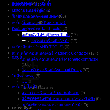
อุปกรณ์ไฟฟ้าแรงดันต่ำ
รีเลย์ Relay
(31)
Motor มอเตอร์ไฟฟ้า
(2)
เบรกเกอร์ลูกย่อย
รีเลย์หน่วงเวลา Timer relay
(66)
แมกเนติกคอนแทคเตอร์
เครื่องมือช่าง
(19)
โมลเคสเซอร์กิตเบรกเกอร์
ติดต่อเรา
เครื่องช่าง(Hand Tools)
(2)
ค้นหา:
เครื่องมือไฟฟ้า(Power Tools
(17)
อะไหล่ เครื่องมือไฟฟ้า
(17)
เครื่องมือช่าง (HAND TOOLS)
(0)
แม็กเนติก คอนแทคเตอร์ Magnetic Contactor
(174)
0.00
฿
แม็กเนติก คอนแทคเตอร์ Magnetic contractor
(106)
โอเวอร์โหลด รีเลย์ Overload Relay
(67)
ไม่มีหมวดหมู่
(5)
C1
(0)
เครื่องมือไฟฟ้า
(0)
ไม่มีสินค้าในตะกร้า
สว่านโรตารี่และเครื่องสกัดทำลาย
(0)
กลับสู่หน้าร้านค้า
สว่านไฟฟ้า สว่านกระแทก และไขควงไฟฟ้า
(0)
เครื่องขัดกระดาษทรายและกบไฟฟ้า
(0)
ตะกร้าสินค้า