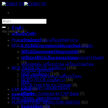
ข้าม
ไป
ยัง
หน้าหลัก
ค้นหา:
เนื้อหา
ร้านค้า
หมวดหมู่สินค้า
เครื่องมือไฟฟ้า
สว่านโรตารี่และเครื่องสกัดทำลาย
Phase Protection
(1)
MCCB, RCBO โมลเคสเซอร์กิตเบรกเกอร์
(52)
สว่านไฟฟ้า สว่านกระแทก และไขควงไฟฟ้า
MCCB โมลเคสเซอร์กิตเบรกเกอร์
(46)
เครื่องขัดกระดาษทรายและกบไฟฟ้า
RCBO+MCCB โมลเคสเซอร์กิตเบรกเกอร์+กันดูด)
เครื่องคอร์ลิ่ง เครื่องเจาะดอกเพชร
(7)
เครื่องดูดฝุ่น, เครื่องเป่าลม เครื่องเป่าลมร้อน
MCB, RCBO, RCCB แบบติดราง
(153)
เครื่องมือวัดเลเซอร์
MCB แบบติดราง
(110)
เครื่องเจียรไฟฟ้าและงานขึ้นรูปโลหะ
RCBO, RCCB แบบติดราง
(34)
เลื่อย
RCCB Type A for EV Charger
(5)
แท่นตัดองศา, แท่นตัดไฟเบอร์
CAP BANK
(7)
มอเตอร์ไฟฟ้า
Magnetic Contactor for CAP Bank
(7)
Motor Starter , Motor Breaker
(34)
มอเตอร์เหนี่ยวนำ
PUSH BUTTON , SELECTOR SWITCH
(62)
มอเตอร์กันระเบิด
Push button
(62)