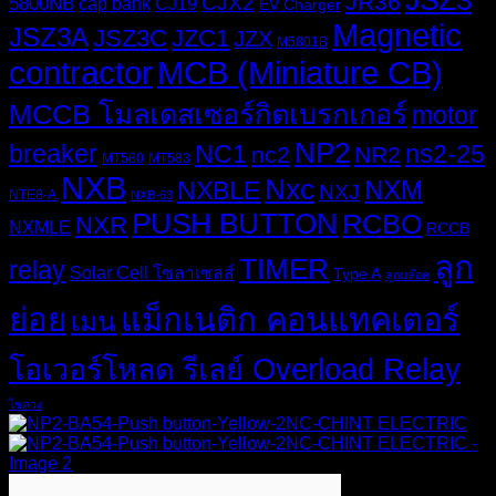
JSZ3
JR36
CJX2
5800NB
cap bank
CJ19
EV Charger
Magnetic
JSZ3A
JSZ3C
JZC1
JZX
M5801B
MCB (Miniature CB)
contractor
MCCB โมลเดสเซอร์กิตเบรกเกอร์
motor
NP2
breaker
NC1
ns2-25
nc2
NR2
MT580
MT583
NXB
Nxc
NXM
NXBLE
NXJ
NTE8-A
NXB-63
PUSH BUTTON
RCBO
NXR
NXMLE
RCCB
ลูก
TIMER
relay
Solar Cell โซลาเซลส์
Type A
ลูกบล๊อค
ย่อย
แม็กเนติก คอนแทคเตอร์
เมน
โอเวอร์โหลด รีเลย์ Overload Relay
ไขควง