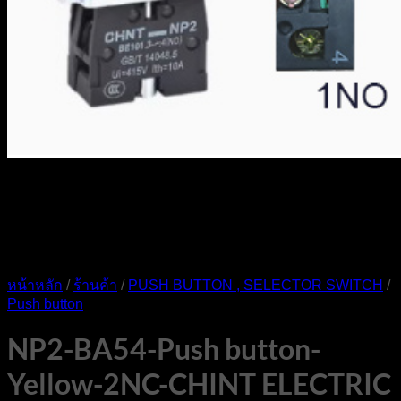
หน้าหลัก
/
ร้านค้า
/
PUSH BUTTON , SELECTOR SWITCH
/
Push button
NP2-BA54-Push button-
Yellow-2NC-CHINT ELECTRIC