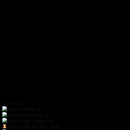
บริษัท เจ มาสเตอร์ เท็ค เซลส์ แอนด์ เซอร์วิส จำกัด
สำนักงาน
319 ถ.ศาลธนบุรี แขวงบางหว้า เขตภาษีเจริญ
กรุงเทพฯ 10160
เลขประจำตัวผู้เสียภาษี
0105555058704
โทรศัพท์
02-454-6811
มือถือ
099-179-3564, 099-179-3564
แฟกซ์
02-4546812
LINE ID
@dac9429f
สแกนเพื่อเพิ่มเพื่อน LINE
สถิติผู้เข้าชม
0
0
2
4
7
4
Users Today : 0
Users Yesterday : 2
Users Last 7 days : 48
Users Last 30 days : 109