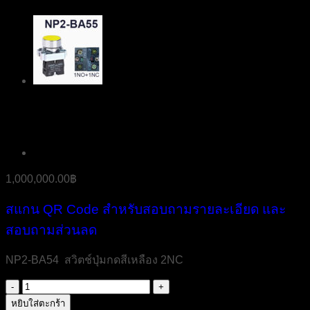
1,000,000.00
฿
สแกน QR Code สำหรับสอบถามรายละเอียด และ
สอบถามส่วนลด
NP2-BA54 สวิตช์ปุ่มกดสีเหลือง 2NC
จำนวน
NP2-
หยิบใส่ตะกร้า