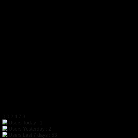
บริษัท เจ มาสเตอร์ เท็ค เซลส์ แอนด์ เซอร์วิส จำกัด
สำนักงาน
319 ถ.ศาลธนบุรี แขวงบางหว้า เขตภาษีเจริญ
กรุงเทพฯ 10160
เลขประจำตัวผู้เสียภาษี
0105555058704
โทรศัพท์
02-454-6811
มือถือ
099-179-3564, 099-179-3564
แฟกซ์
02-4546812
LINE ID
@dac9429f
สแกนเพื่อเพิ่มเพื่อน LINE
สถิติผู้เข้าชม
0
0
2
4
7
3
Users Today : 1
Users Yesterday : 2
Users Last 7 days : 53