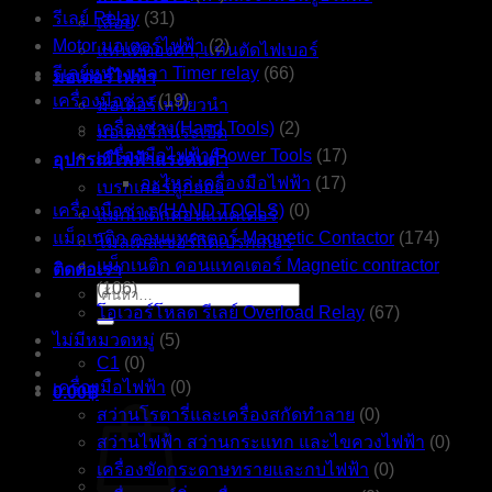
รีเลย์ Relay
(31)
เลื่อย
Motor มอเตอร์ไฟฟ้า
(2)
แท่นตัดองศา, แท่นตัดไฟเบอร์
รีเลย์หน่วงเวลา Timer relay
(66)
มอเตอร์ไฟฟ้า
เครื่องมือช่าง
(19)
มอเตอร์เหนี่ยวนำ
เครื่องช่าง(Hand Tools)
(2)
มอเตอร์กันระเบิด
เครื่องมือไฟฟ้า(Power Tools
(17)
อุปกรณ์ไฟฟ้าแรงดันต่ำ
อะไหล่ เครื่องมือไฟฟ้า
(17)
เบรกเกอร์ลูกย่อย
เครื่องมือช่าง (HAND TOOLS)
(0)
แมกเนติกคอนแทคเตอร์
แม็กเนติก คอนแทคเตอร์ Magnetic Contactor
(174)
โมลเคสเซอร์กิตเบรกเกอร์
แม็กเนติก คอนแทคเตอร์ Magnetic contractor
ติดต่อเรา
(106)
ค้นหา:
โอเวอร์โหลด รีเลย์ Overload Relay
(67)
ไม่มีหมวดหมู่
(5)
C1
(0)
เครื่องมือไฟฟ้า
(0)
0.00
฿
สว่านโรตารี่และเครื่องสกัดทำลาย
(0)
สว่านไฟฟ้า สว่านกระแทก และไขควงไฟฟ้า
(0)
เครื่องขัดกระดาษทรายและกบไฟฟ้า
(0)