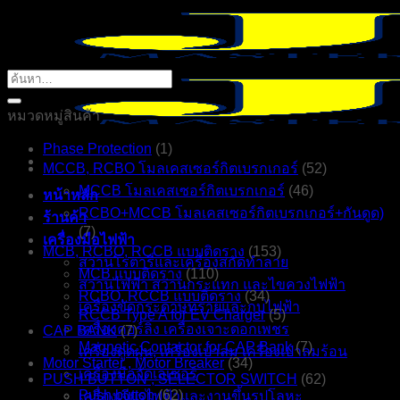
ข้าม
ไป
ยัง
ค้นหา:
เนื้อหา
หมวดหมู่สินค้า
Phase Protection
(1)
MCCB, RCBO โมลเคสเซอร์กิตเบรกเกอร์
(52)
MCCB โมลเคสเซอร์กิตเบรกเกอร์
(46)
หน้าหลัก
RCBO+MCCB โมลเคสเซอร์กิตเบรกเกอร์+กันดูด)
ร้านค้า
(7)
เครื่องมือไฟฟ้า
MCB, RCBO, RCCB แบบติดราง
(153)
สว่านโรตารี่และเครื่องสกัดทำลาย
MCB แบบติดราง
(110)
สว่านไฟฟ้า สว่านกระแทก และไขควงไฟฟ้า
RCBO, RCCB แบบติดราง
(34)
เครื่องขัดกระดาษทรายและกบไฟฟ้า
RCCB Type A for EV Charger
(5)
เครื่องคอร์ลิ่ง เครื่องเจาะดอกเพชร
CAP BANK
(7)
Magnetic Contactor for CAP Bank
(7)
เครื่องดูดฝุ่น, เครื่องเป่าลม เครื่องเป่าลมร้อน
Motor Starter , Motor Breaker
(34)
เครื่องมือวัดเลเซอร์
PUSH BUTTON , SELECTOR SWITCH
(62)
Push button
(62)
เครื่องเจียรไฟฟ้าและงานขึ้นรูปโลหะ