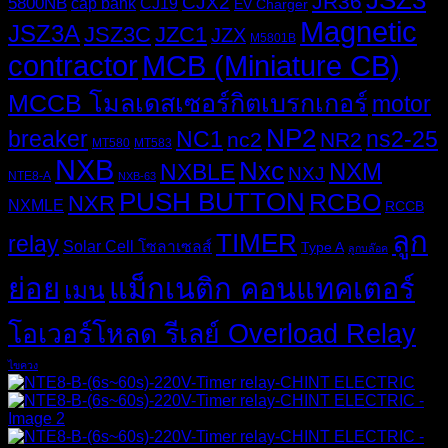
JSZ3
JR36
CJX2
5800NB
cap bank
CJ19
EV Charger
Magnetic
JSZ3A
JSZ3C
JZC1
JZX
M5801B
MCB (Miniature CB)
contractor
MCCB โมลเดสเซอร์กิตเบรกเกอร์
motor
NP2
breaker
NC1
ns2-25
nc2
NR2
MT580
MT583
NXB
Nxc
NXM
NXBLE
NXJ
NTE8-A
NXB-63
PUSH BUTTON
RCBO
NXR
NXMLE
RCCB
ลูก
TIMER
relay
Solar Cell โซลาเซลส์
Type A
ลูกบล๊อค
ย่อย
แม็กเนติก คอนแทคเตอร์
เมน
โอเวอร์โหลด รีเลย์ Overload Relay
ไขควง