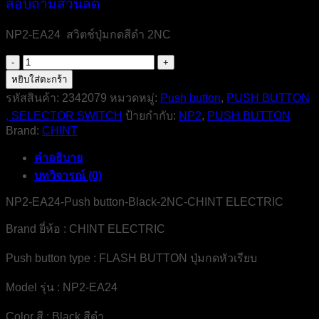
สอบถามส่วนลด
NP2-EA24 สวิตช์ปุ่มกดสีดำ 2NC
จำนวน
NP2-
หยิบใส่ตะกร้า
EA24-
รหัสสินค้า:
2342079
หมวดหมู่:
Push button
,
PUSH BUTTON
Push
, SELECTOR SWITCH
ป้ายกำกับ:
NP2
,
PUSH BUTTON
button-
Black-
Brand:
CHINT
2NC-
CHINT
คำอธิบาย
ELECTRIC
บทวิจารณ์ (0)
ชิ้น
NP2-EA24-Push button-Black-2NC-CHINT ELECTRIC
Brand ยี่ห้อ : CHINT ELECTRIC
Push button type : FLASH BUTTON ปุ่มกดหัวเรียบ
Model รุ่น : NP2-EA24
Color สี : Black สีดำ