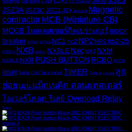
JSZ3
JR36
CJX2
5800NB
cap bank
CJ19
EV Charger
Magnetic
JSZ3A
JSZ3C
JZC1
JZX
M5801B
MCB (Miniature CB)
contractor
MCCB โมลเดสเซอร์กิตเบรกเกอร์
motor
NP2
breaker
NC1
ns2-25
nc2
NR2
MT580
MT583
NXB
Nxc
NXM
NXBLE
NXJ
NTE8-A
NXB-63
PUSH BUTTON
RCBO
NXR
NXMLE
RCCB
ลูก
TIMER
relay
Solar Cell โซลาเซลส์
Type A
ลูกบล๊อค
ย่อย
แม็กเนติก คอนแทคเตอร์
เมน
โอเวอร์โหลด รีเลย์ Overload Relay
ไขควง