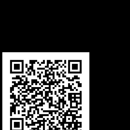
กรุงเทพฯ 10160
เลขประจำตัวผู้เสียภาษี
0105555058704
โทรศัพท์
02-454-6811
มือถือ
099-179-3564, 099-179-3564
แฟกซ์
02-4546812
LINE ID
@dac9429f
สแกนเพื่อเพิ่มเพื่อน LINE