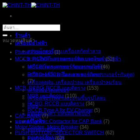
ข้าม
ไป
ยัง
หน้าหลัก
ค้นหา:
เนื้อหา
ร้านค้า
หมวดหมู่สินค้า
เครื่องมือไฟฟ้า
สว่านโรตารี่และเครื่องสกัดทำลาย
Phase Protection
(1)
MCCB, RCBO โมลเคสเซอร์กิตเบรกเกอร์
สว่านไฟฟ้า สว่านกระแทก และไขควงไฟฟ้า
(52)
เครื่องขัดกระดาษทรายและกบไฟฟ้า
MCCB โมลเคสเซอร์กิตเบรกเกอร์
(46)
เครื่องคอร์ลิ่ง เครื่องเจาะดอกเพชร
RCBO+MCCB โมลเคสเซอร์กิตเบรกเกอร์+กันดูด)
(7)
เครื่องดูดฝุ่น, เครื่องเป่าลม เครื่องเป่าลมร้อน
MCB, RCBO, RCCB แบบติดราง
(153)
เครื่องมือวัดเลเซอร์
MCB แบบติดราง
(110)
เครื่องเจียรไฟฟ้าและงานขึ้นรูปโลหะ
RCBO, RCCB แบบติดราง
(34)
เลื่อย
RCCB Type A for EV Charger
(5)
แท่นตัดองศา, แท่นตัดไฟเบอร์
CAP BANK
(7)
มอเตอร์ไฟฟ้า
Magnetic Contactor for CAP Bank
(7)
Motor Starter , Motor Breaker
(34)
มอเตอร์เหนี่ยวนำ
PUSH BUTTON , SELECTOR SWITCH
(62)
มอเตอร์กันระเบิด
Push button
(62)