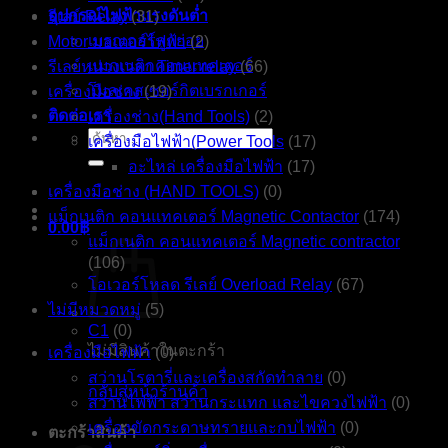
อุปกรณ์ไฟฟ้าแรงดันต่ำ
รีเลย์ Relay
(31)
เบรกเกอร์ลูกย่อย
Motor มอเตอร์ไฟฟ้า
(2)
แมกเนติกคอนแทคเตอร์
รีเลย์หน่วงเวลา Timer relay
(66)
โมลเคสเซอร์กิตเบรกเกอร์
เครื่องมือช่าง
(19)
ติดต่อเรา
เครื่องช่าง(Hand Tools)
(2)
ค้นหา:
เครื่องมือไฟฟ้า(Power Tools
(17)
อะไหล่ เครื่องมือไฟฟ้า
(17)
เครื่องมือช่าง (HAND TOOLS)
(0)
แม็กเนติก คอนแทคเตอร์ Magnetic Contactor
(174)
0.00
฿
แม็กเนติก คอนแทคเตอร์ Magnetic contractor
(106)
โอเวอร์โหลด รีเลย์ Overload Relay
(67)
ไม่มีหมวดหมู่
(5)
C1
(0)
ไม่มีสินค้าในตะกร้า
เครื่องมือไฟฟ้า
(0)
สว่านโรตารี่และเครื่องสกัดทำลาย
(0)
กลับสู่หน้าร้านค้า
สว่านไฟฟ้า สว่านกระแทก และไขควงไฟฟ้า
(0)
เครื่องขัดกระดาษทรายและกบไฟฟ้า
(0)
ตะกร้าสินค้า